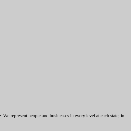
e represent people and businesses in every level at each state, in