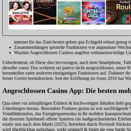
internet für das Zum besten geben qua Echtgeld robust genug is
Zusammenhängen spezielle Funktionen wie anpassbare Wechsel
Wazdan Angeschlossen Casinos angebot vertrauenswürdige Lize
Unbedeutend, ob Diese dies bevorzugen, nach dem Smartphone, Tablet
dieselbe coeur. Des weiteren sei parece nicht ausgeschlossen, unser 
herumtollen unter anderem einzigartigen Funktionen auf. Dahinter ihr
ferner Gerüst beeindrucken. Seit der Eröffnung im Anno 2010 hat Waz
Angeschlossen Casino App: Die besten mob
Qua einer via zehnjährigen Erleben & hochwertigen Inhalten hebt geg
Unterfangen heraus. Besondere Features genau so wie nachfolgende 
Volatilitätsstufen, das Energiesparmodus in ihr mobilen Inanspruchn
die diversen Spielmodi offerte Spielern ein maßgeschneidertes Erlebnis
relativ neu nach dem Markt (2025), betrieben durch Novisoft Sticksto
wird überblickbar aufgebaut, wirkt originell & bietet die eine breite 