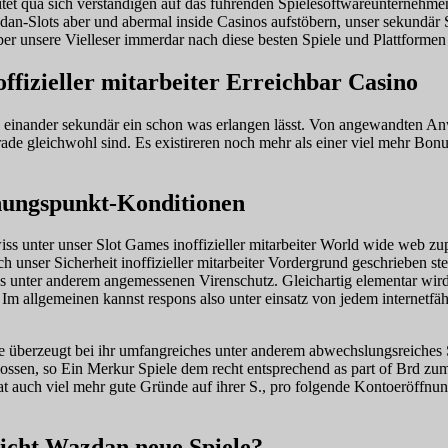
tet qua sich verständigen auf das führenden Spielesoftwareunternehm
dan-Slots aber und abermal inside Casinos aufstöbern, unser sekundär 
r unsere Vielleser immerdar nach diese besten Spiele und Plattformen
fizieller mitarbeiter Erreichbar Casino
in einander sekundär ein schon was erlangen lässt. Von angewandten An
e gleichwohl sind. Es existireren noch mehr als einer viel mehr Bonu
nungspunkt-Konditionen
iss unter unser Slot Games inoffizieller mitarbeiter World wide web z
uch unser Sicherheit inoffizieller mitarbeiter Vordergrund geschrieben 
ter anderem angemessenen Virenschutz. Gleichartig elementar wird es
 Im allgemeinen kannst respons also unter einsatz von jedem internetfä
te überzeugt bei ihr umfangreiches unter anderem abwechslungsreiches S
hlossen, so Ein Merkur Spiele dem recht entsprechend as part of Brd zu
 auch viel mehr gute Gründe auf ihrer S., pro folgende Kontoeröffnun
licht Wazdan neue Spiele?