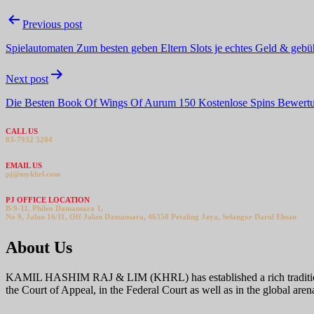
Post
Previous post
navigation
Spielautomaten Zum besten geben Eltern Slots je echtes Geld & gebü
Next post
Die Besten Book Of Wings Of Aurum 150 Kostenlose Spins Bewertu
CALL US
03-7932 3204
EMAIL US
pj@mykhrl.com
PJ OFFICE LOCATION
B-9-11, Phileo Damansara 1,
No 9, Jalan 16/11, Off Jalan Damansara, 46350 Petaling Jaya, Selangor Darul Ehsan
About Us
KAMIL HASHIM RAJ & LIM (KHRL) has established a rich tradition offer
the Court of Appeal, in the Federal Court as well as in the global aren