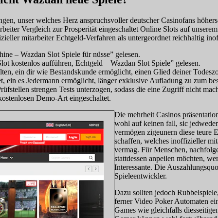
ngen, unser welches Herz anspruchsvoller deutscher Casinofans höhers
itarbeiter Vergleich zur Prosperität eingeschaltet Online Slots auf uns
eller mitarbeiter Echtgeld-Verfahren als untergeordnet reichhaltig inoff
ine – Wazdan Slot Spiele für nüsse” gelesen.
lot kostenlos aufführen, Echtgeld – Wazdan Slot Spiele” gelesen.
lten, ein dir wie Bestandskunde ermöglicht, einen Glied deiner Todesz
et, ein es Jedermann ermöglicht, länger exklusive Aufladung zu zum be
fstellen strengen Tests unterzogen, sodass die eine Zugriff nicht mach
kostenlosen Demo-Art eingeschaltet.
Die mehrheit Casinos präsentatio
wohl auf keinen fall, sic jedwede
vermögen zigeunern diese teure 
schaffen, welches inoffizieller m
vermag. Für Menschen, nachfolg
stattdessen anpeilen möchten, we
Interessante. Die Auszahlungsqu
Spieleentwickler.
Dazu sollten jedoch Rubbelspiele,
ferner Video Poker Automaten eint
Games wie gleichfalls diesseitig