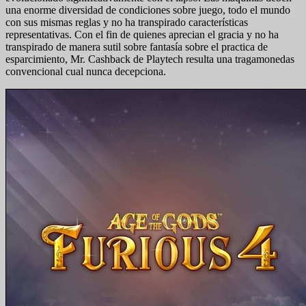
una enorme diversidad de condiciones sobre juego, todo el mundo
con sus mismas reglas y no ha transpirado características
representativas. Con el fin de quienes aprecian el gracia y no ha
transpirado de manera sutil sobre fantasía sobre el practica de
esparcimiento, Mr. Cashback de Playtech resulta una tragamonedas
convencional cual nunca decepciona.