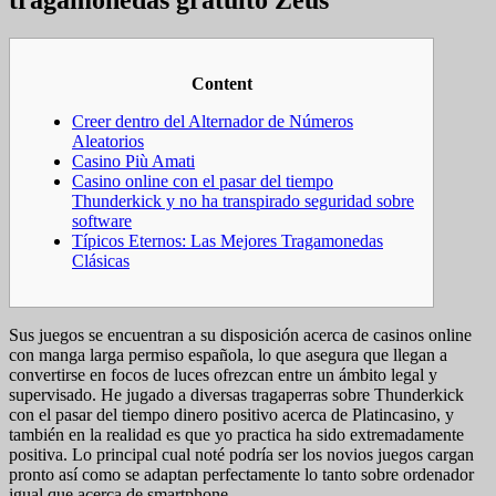
Content
Creer dentro del Alternador de Números
Aleatorios
Casino Più Amati
Casino online con el pasar del tiempo
Thunderkick y no ha transpirado seguridad sobre
software
Típicos Eternos: Las Mejores Tragamonedas
Clásicas
Sus juegos se encuentran a su disposición acerca de casinos online
con manga larga permiso española, lo que asegura que llegan a
convertirse en focos de luces ofrezcan entre un ámbito legal y
supervisado. He jugado a diversas tragaperras sobre Thunderkick
con el pasar del tiempo dinero positivo acerca de Platincasino, y
también en la realidad es que yo practica ha sido extremadamente
positiva.
Lo principal cual noté podrí­a ser los novios juegos cargan
pronto así­ como se adaptan perfectamente lo tanto sobre ordenador
igual que acerca de smartphone.