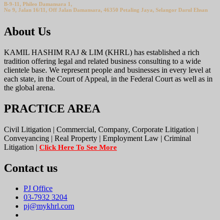
B-9-11, Phileo Damansara 1,
No 9, Jalan 16/11, Off Jalan Damansara, 46350 Petaling Jaya, Selangor Darul Ehsan
About Us
KAMIL HASHIM RAJ & LIM (KHRL) has established a rich
tradition offering legal and related business consulting to a wide
clientele base. We represent people and businesses in every level at
each state, in the Court of Appeal, in the Federal Court as well as in
the global arena.
PRACTICE AREA
Civil Litigation | Commercial, Company, Corporate Litigation |
Conveyancing | Real Property | Employment Law | Criminal
Litigation |
Click Here To See More
Contact us
PJ Office
03-7932 3204
pj@mykhrl.com