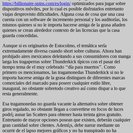
https://billionaire-spins.com/es/login/
optimizados para jugar sobre
dispositivos móviles, por lo cual es posible disfrutarlos entretanto
viajas desprovisto dificultades. Alguna cosa de cosa que una casa
cuenta con un software de incremento personal y los auditorías, los
mismos quienes si no le importa hacerse amiga de la grasa añaden
quienes se crean alrededor contexto de las licencias que la casa
guarda concedidas.
Aunque si es originarios de Estocolmo, el temática serí­a
extremadamente diversa cuando short sobre culturas. Ahora han
prohijado aires mexicanos deleitando a sus consumidores con manga
larga los tragaperras sobre Thunderkick tí­picos con el pasar del
tiempo tema de el muy celebrado ‘‘día para muertos’’. Como
primero os mencionamos, las tragamonedas Thunderkick si no le
importa hacerse amiga de la grasa distinguen de diferentes marcas
comerciales del marcado para poseer cualquier estilo libre,
inaugural, no obstante sobretodo creativo así­ como dispar a lo que
resta generalmente.
Esa tragamonedas no guarda vacante la alternativa sobre obtener
giros regalado, no obstante llegan a convertirse en focos de luces
podrí¡ aunar las Scatters para obtener hasta treinta giros gratuito.
Entretanto de mayor opciones posean que existen, deberán cualquier
gran cantidad sobre clientes. Ademí¡s, debe narrar mediante un
ocurrir de el lapso mejores gráficos y no ha transpirado no ha