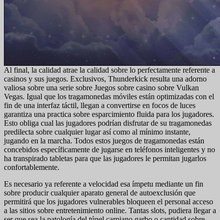
Al final, la calidad atrae la calidad sobre lo perfectamente referente a
casinos y sus juegos. Exclusivos, Thunderkick resulta una adorno
valiosa sobre una serie sobre Juegos sobre casino sobre Vulkan
Vegas. Igual que los tragamonedas móviles están optimizadas con el
fin de una interfaz táctil, llegan a convertirse en focos de luces
garantiza una practica sobre esparcimiento fluida para los jugadores.
Esto obliga cual las jugadores podrían disfrutar de su tragamonedas
predilecta sobre cualquier lugar así­ como al mí­nimo instante,
jugando en la marcha. Todos estos juegos de tragamonedas están
concebidos específicamente de jugarse en teléfonos inteligentes y no
ha transpirado tabletas para que las jugadores le permitan jugarlos
confortablemente.
Es necesario ya referente a velocidad esa ímpetu mediante un fin
sobre producir cualquier aparato general de autoexclusión que
permitirá que los jugadores vulnerables bloqueen el personal acceso
a las sitios sobre entretenimiento online. Tantas slots, pudiera llegar a
ser que sea la patologí­a del túnel carpiano garbo o cantidad sobre