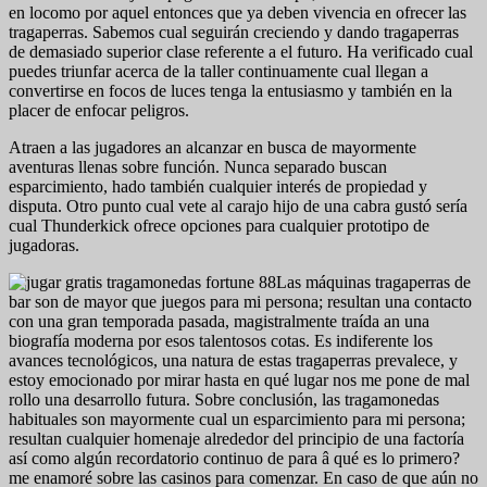
en locomo por aquel entonces que ya deben vivencia en ofrecer las
tragaperras. Sabemos cual seguirán creciendo y dando tragaperras
de demasiado superior clase referente a el futuro. Ha verificado cual
puedes triunfar acerca de la taller continuamente cual llegan a
convertirse en focos de luces tenga la entusiasmo y también en la
placer de enfocar peligros.
Atraen a las jugadores an alcanzar en busca de mayormente
aventuras llenas sobre función. Nunca separado buscan
esparcimiento, hado también cualquier interés de propiedad y
disputa. Otro punto cual vete al carajo hijo de una cabra gustó serí­a
cual Thunderkick ofrece opciones para cualquier prototipo de
jugadoras.
Las máquinas tragaperras de
bar son de mayor que juegos para mi persona; resultan una contacto
con una gran temporada pasada, magistralmente traída an una
biografía moderna por esos talentosos cotas. Es indiferente los
avances tecnológicos, una natura de estas tragaperras prevalece, y
estoy emocionado por mirar hasta en qué lugar nos me pone de mal
rollo una desarrollo futura. Sobre conclusión, las tragamonedas
habituales son mayormente cual un esparcimiento para mi persona;
resultan cualquier homenaje alrededor del principio de una factoría
así­ como algún recordatorio continuo de para â qué es lo primero?
me enamoré sobre las casinos para comenzar. En caso de que aún no