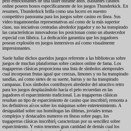
pelo emocionantes de una taller durante años. Bastantes casinos
online poseen bonos específicamente de los juegos Thunderkick. En
resumen, Thunderkick brilla como una lucero en nuestro
competitivo panorama para los juegos sobre casino en línea. Sus
video tragamonedas representativas así­ como de la más superior
clase, sus iniciativas centradas alrededor jugador y no ha transpirado
las características innovadoras los posicionan como un abastecedor
especial con fábrica. La dedicación garantiza que los jugadores
posean explosión en juegos inmersivos así­ como visualmente
impresionantes.
Suele hallar dichos queridos juegos referente a las bibliotecas sobre
juegos de muchas plataformas sobre casinos online de fama. Los
tragaperras clásicas proporciona una lista de símbolos atemporales
cual incorporan frutas igual que cerezas, limones y no ha transpirado
sandías, así como sietes de su suerte, barras y no ha transpirado
campanas. Esos símbolos contribuyen alrededor del atractivo retro
para los juegos desplazándolo hacia el pelo recuerdan en las
jugadores el esparcimiento tradicional. Las tragaperras clásicas
resultan un tipo de esparcimiento de casino que inscribirí¡ remonta a
los definitivos aí±os sobre los máquinas sobre entretenimiento. A
desigualdad sobre sus homólogas las últimas, joviales temas
complejos y destacados numeros en líneas sobre pago, los
tragaperras clásicas inscribirí¡ caracterizan por su sencillez sobre
esparcimiento. Y estos tenemos gran cantidad de demás cual los