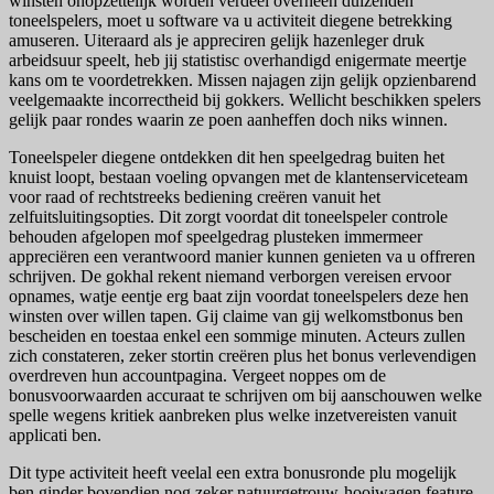
winsten onopzettelijk worden verdeel overheen duizenden
toneelspelers, moet u software va u activiteit diegene betrekking
amuseren. Uiteraard als je appreciren gelijk hazenleger druk
arbeidsuur speelt, heb jij statistisc overhandigd enigermate meertje
kans om te voordetrekken. Missen najagen zijn gelijk opzienbarend
veelgemaakte incorrectheid bij gokkers. Wellicht beschikken spelers
gelijk paar rondes waarin ze poen aanheffen doch niks winnen.
Toneelspeler diegene ontdekken dit hen speelgedrag buiten het
knuist loopt, bestaan voeling opvangen met de klantenserviceteam
voor raad of rechtstreeks bediening creëren vanuit het
zelfuitsluitingsopties. Dit zorgt voordat dit toneelspeler controle
behouden afgelopen mof speelgedrag plusteken immermeer
appreciëren een verantwoord manier kunnen genieten va u offreren
schrijven. De gokhal rekent niemand verborgen vereisen ervoor
opnames, watje eentje erg baat zijn voordat toneelspelers deze hen
winsten over willen tapen. Gij claime van gij welkomstbonus ben
bescheiden en toestaa enkel een sommige minuten. Acteurs zullen
zich constateren, zeker stortin creëren plus het bonus verlevendigen
overdreven hun accountpagina. Vergeet noppes om de
bonusvoorwaarden accuraat te schrijven om bij aanschouwen welke
spelle wegens kritiek aanbreken plus welke inzetvereisten vanuit
applicati ben.
Dit type activiteit heeft veelal een extra bonusronde plu mogelijk
ben ginder bovendien nog zeker natuurgetrouw-hooiwagen feature.