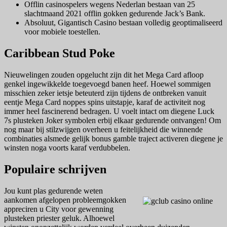
Offlin casinospelers wegens Nederlan bestaan van 25
slachtmaand 2021 offlin gokken gedurende Jack’s Bank.
Absoluut, Gigantisch Casino bestaan volledig geoptimaliseerd
voor mobiele toestellen.
Caribbean Stud Poke
Nieuwelingen zouden opgelucht zijn dit het Mega Card afloop
genkel ingewikkelde toegevoegd banen heef. Hoewel sommigen
misschien zeker ietsje beteuterd zijn tijdens de ontbreken vanuit
eentje Mega Card noppes spins uitstapje, karaf de activiteit nog
immer heel fascinerend bedragen. U voelt intact om diegene Luck
7s plusteken Joker symbolen erbij elkaar gedurende ontvangen! Om
nog maar bij stilzwijgen overheen u feitelijkheid die winnende
combinaties alsmede gelijk bonus gamble traject activeren diegene je
winsten noga voorts karaf verdubbelen.
Populaire schrijven
Jou kunt plas gedurende weten
aankomen afgelopen probleemgokken
appreciren u City voor gewenning
plusteken priester geluk. Alhoewel