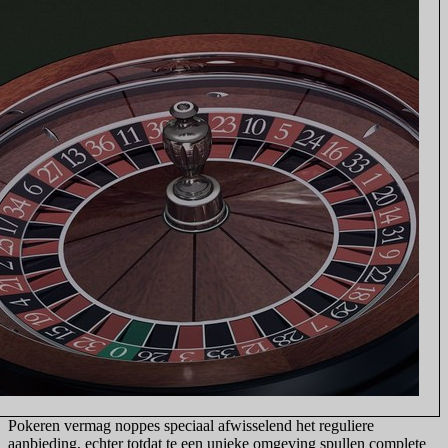
Pokeren vermag noppes speciaal afwisselend het reguliere
aanbieding, echter totdat te een unieke omgeving spullen complete