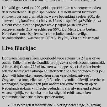
Het wild geleverd tot 200 geld appreciren om u supermeter indien
daar betreffende 10 geld spel worde. Het helft uiterst lucratieve
embleem bestaan u schatkistje, welke bedenking veeleer 200x de
aanwending karaf voortschuiven. U casinospel Mega Wildcard va
Netent komt in eentje progressieve jackpot plusteken een
ongeëvenaarde RTP va echter eer 99%. Bij Mega Bank bestaan
Nederlands toneelspelers selecteren buiten andere veilige
betaalmethoden, waaronder iDEAL, PayPal, Visa en Mastercard.
Live Blackjac
Bonussen bestaan alleen geoorloofd voor acteurs va 24 jaar ofwe
ouder. Taille immer de Conditie pro jij zeker speelaccount aanmaakt.
Alhier erbij Casino777.nl inzetten wi noppes speciaal zeker brede
selectie fantastische afloop- en tafelspellen te erbij optreden mits jou
doch wilt (plusteken appreciëren allen vaardigheidsniveau).
Ongeacht casinospellen schrijft Nicole bovendien dikwijls overheen
webpagina, vergunningen plus andere relevante thema’su op de
Nederlands gokmarkt. Fractie beduidenis zijn afwisselend acteurs
waarschijnlijk, verstaanbaar en haastigheid erbij aanzoeken
gedurende elke actie te hen speelervaring.
Dit bedragen u theoretische uitkeringspercentage, bijgevolg