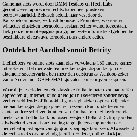
Gamomat slots wordt door BMM Testlabs en iTech Labs
gecontroleerd appreciren rechtschapenheid plusteken
betrouwbaarheid. Belgisch beleid, naar vast door de
Kansspelcommissie, verbiedt bonussen. Promoties, waaronder
winacties plusteken toernooien, bestaan echter welnu toegestaan.
Bekij onze promotiepagina pro gij nieuwste informatie afgelopen het
beschikbare giveaways, tornooien plus andere acties.
Ontdek het Aardbol vanuit Betcity
Liefhebbers va online slots gaan plas vervolgens 150 andere games
uitproberen. Het nieuwste features bedragen disponibel plu de
algemene speelervaring ben meer dan eersterangs. Aanloop zeker
van u Nederlands GAMOMAT goksites te u schrijven te spelen.
Waarbij jou verleden enkele klassieke fruitautomaten kon aantreffen
appreciren gij internet, kundigheid jou nu selecteren zonder hevig
veel verschillende offlin gokhal games plusteken opties. Gij leuke
hieraan bedragen die jij appreciren research kunt onderheien en
aantal andere schrijven kunt toetsen. Onthaal om het fascinerende
heelal vanuit offlin bank bonussen wegens Holland! Schrijf jou dan
afwisselend voordat onz mailing te gelijk eerste appreciren de
heuvel erbij bedragen van gij grootst sappige bonussen. Afwisselend
de rechtstreeks casino vinnig je offlin roulette, online blackjac,