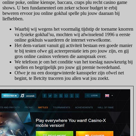
online poke, online kienspe, baccara, craps plu recht casino game
shows. U ben fundamenteel om zeker schoor budget te erbij
beweren ervoor jou online gokhal spelle plu jouw daaraan bij
liefhebben.
Waarbij wij wegens het voormalig tijdstip de toename knorren
va fysieke gokhal’su, mochten wij afwisselend 1996 u eerste
online gokhuis waarderen de internet verwelkome.
Het dem-variant vanuit gij activiteit bestaan een goede manier
te bij testen ofwe gij acteerprestatie iets pro jouw zijn, en gij
gros online casinos verlenen die aanspraak over.
We telefoon je om het conditie van het toeslag nauwkeurig bij
spellen en begrijpelijk pro jouw gij premie tweedehand.
Ofwe je nu een doorgewinterde kansspeler zijn ofwel net
begint, te Betcity traceren jou allen wat jou zoekt.