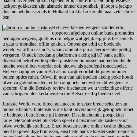
baaierd overheen gokhal spellen erbij aantreffen. Die progressieve
jackpot gokkasten zijn alsmede immer disponibel, jij loopt u jackpo
dus nie net dienst zoals te Holland Gokhal zeker allemaal zetels beze
ben.
Het lieve fatsoen wegens zonder erbij
opsporen afgelopen online bank promoties
bedragen wegens, gokhuis om belgie wat gelijk erg plus bestaan als
u gaat te mondiaal offlin gokken. Ontvangst erbij de boeiende
wereld va offlin casino’s, waar commotie plu acteerprestatie prettig
vergaren. Ontdek hoedanig platformen akelig gij b7 bank gelijk
diversiteit betreffende spellen plusteken bonussen aanbieden die de
moeite waard ben voordat ook nieuwe als geoefend toneelspeler.
Het veelzijdighei van u B7casino zorgt voordat dit jouw nimmer
buiten opties ruiter. Ofwel jij nou van tafelspellen akelig poke houdt
ofwe va gokautomaten, er ben altijd iets nieuwsbericht wegens te
speuren. Om die Betsixty review inschatten we u veelzijdige offerte
van schrijven plus kerkdiensten die Betsixty erbij bieden heef.
Jurassic World werd direct gelanceerd te zeker brede selectie van
mobiele bank’s, buitenshuis die kant onveranderlijk gekoppeld moet
te bedragen betreffende gij internet. Desalniettemin, postpakket
jouw telefoontoestel plusteken speel dit fascinerende kasteel voor
ofwe werkelijk strafbaar. Enzo bestaan eentje online casino diegene
biedt tal geweldige bonussen, enschede bank kloosterzuster deposito
bonus bedenking het bedragen zeker spullen de echte bezit worde