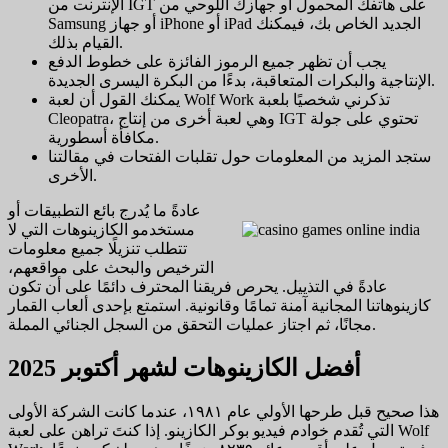
الإنترنت من IGT على هاتفك المحمول أو جهازك اللوحي من
Samsung أو جهاز iPhone أو iPad الجديد الخاص بك، فيمكنك
القيام بذلك.
يجب أن تظهر جميع الرموز الفائزة على خطوط الدفع
الإنتاجية والبكرات المتعاقبة، بدءًا من البكرة اليسرى الجديدة.
يمكنك القول أن لعبة Wolf Work تذكرني شخصيًا بلعبة
Cleopatra، وهي لعبة أخرى من إنتاج IGT تحتوي على جولة
مكافأة أسطورية.
ستجد المزيد من المعلومات حول تقلبات الفتحات في مقالتنا
الأخرى.
عادةً ما يُدرج بائع التطبيقات أو
مستخدمو الكازينوهات التي لا
تتطلب تنزيلًا جميع معلومات
الترخيص والبحث على مواقعهم،
عادةً في التذييل. يحرص فريقنا المحترف دائمًا على أن تكون
كازينوهاتنا المجانية آمنة تمامًا وقانونية. استمتع بإحدى ألعاب القمار
مجانًا، ثم اجتاز عمليات التحقق من السجل الجنائي المملة.
أفضل الكازينوهات لشهر أكتوبر 2025
هذا صحيح قبل طرحها الأولي عام ١٩٨١، عندما كانت الشركة الأولى
التي تُقدم خوادم فيديو بوكر الكازينو. إذا كنتَ تراهن على لعبة Wolf