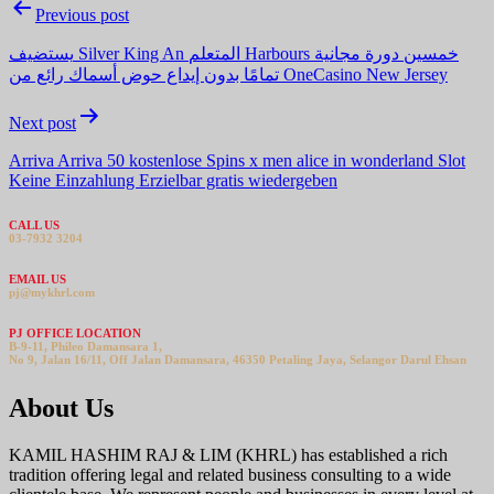
Post
Previous post
navigation
يستضيف Silver King An المتعلم Harbours خمسين دورة مجانية
تمامًا بدون إيداع حوض أسماك رائع من OneCasino New Jersey
Next post
Arriva Arriva 50 kostenlose Spins x men alice in wonderland Slot
Keine Einzahlung Erzielbar gratis wiedergeben
CALL US
03-7932 3204
EMAIL US
pj@mykhrl.com
PJ OFFICE LOCATION
B-9-11, Phileo Damansara 1,
No 9, Jalan 16/11, Off Jalan Damansara, 46350 Petaling Jaya, Selangor Darul Ehsan
About Us
KAMIL HASHIM RAJ & LIM (KHRL) has established a rich
tradition offering legal and related business consulting to a wide