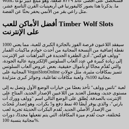
Work، فستحصل على أقصى عائد ٨٢٣٩ ضعفًا، وهو مبلغ كبير نوعًا
ما. يذكرنا هذا بصور كاليفورنيا في أربعينيات القرن التاسع عشر،
مثل راعي بقر من الأنمي يحفر بحثًا عن الفضة.
أفضل الأماكن للعب Timber Wolf Slots
على الإنترنت
سيفقد اللاعبون فرصة الفوز بالجائزة الكبرى للعبة، مما يعني 1000
نقطة إضافية من النسخة المجانية من أحدث خوادم ماكينات القمار
"وولف فوكس". أدى الطفرة الجديدة في المراهنات عبر الإنترنت
إلى زيادة كبيرة في عدد ألعاب السلوتس الإلكترونية عالية الجودة،
والتي تُقدَّم مجانًا أو بأموال حقيقية. بعض عروض ألعاب السلوتس
المجانية على VegasSlotsOnline تتميز بمكافآت مثيرة، مثل جولات
مجانية 100%، ولعبة مكافآت تفاعلية، وجوائز كبرى متزايدة.
لعبة "ناتس وولف" تأخذ بعضًا من خيارات الوضع الأول وتصل به إلى
مستوى جديد، ويفضل العديد من اللاعبين الإصدار الجديد، المتاح على
الإنترنت بالصدفة. يُطلق على الوضع التالي اسم "وولف وورك آت
بارتي"، والذي يوفر أيضًا 40 نمط دفع و5 بكرات، وهو إصدار مُحدّث
من الإصدار الأصلي الجديد. تُقدم البكرات الحديثة تجربة لعب
مُختلفة، حيث تُقدم ميزة المكافأة، التي يتم تفعيلها مجددًا، دورات
مجانية بنسبة 100%.