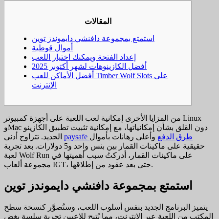
المقالات
استمتع بمجموعة دافنشي دايموندز توين
أموال قوطية
إعداد الفتحة ويمكنك اختيار اللعب
أفضل الكازينوهات لشهر أكتوبر 2025
أفضل الأماكن للعب Timber Wolf Slots على
الإنترنت
من المزايا الأخرى إمكانية لعب اللعبة على أجهزة كمبيوتر Linux
وMac دون القلق بشأن إمكانياتها، مع إمكانية تثبيت تطبيق الكازينو
paysafe طرق الدفع
وأعلى رهانات بأموال
الجديد. تتراوح أدنى
حقيقية على ماكينات القمار بين بنس واحد و5 دولارات.
بعد تجربة
لعبة Wolf Run على ماكينات القمار، أدركتُ سبب أهميتها في
مجموعة ألعاب IGT، حتى بعد عقود من إطلاقها.
استمتع بمجموعة دافنشي دايموندز توين
يتميز البرنامج الجديد بنفس أسلوب اللعب، وستُصوَّر كنسخة سطح
المكتب من اللعبة عبر الإنترنت، مما يُتيح للاعبين تجربة سلسة بغض