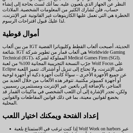
النظر عن الجهاز الذي يلعبون عليه. بما أنك لستَ بحاجة إلى إنشاء
حساب، فلن تُشارك الكثير من المعلومات الشخصية. الملاذات
الخطرة هي التي تعمل عليها الكازينوهات غير القانونية عبر الإنترنت،
لذا عليكَ قبول اقتراحات الرسوم.
أموال قوطية
من بين ألعاب IGT الحديثة، أصبحت ألعاب القطط وكليوباترا الفضية
شائعة. IGT هي ألعاب قمار من تطوير شركة Worldwide Gaming
Technical (IGT)، المملوكة لشركة Medical Games Firm (SGI).
جرّب النسخة التجريبية المجانية 100% من لعبة Wolf Focus على
Eclipse على الإنترنت، ولا تحتاج إلى تنزيل أو اشتراك. تتميز اللعبة
عن جميع الأجهزة الأخرى – سواءً كانت أجهزة ذكية أو أجهزة لوحية
أو أجهزة كمبيوتر مكتبية. تتوفر هذه الألعاب من خلال العديد من
المتاجر، بالإضافة إلى بائعين عبر الإنترنت ومستثمرين رسميين.
ولكن، تجدر الإشارة إلى أن اللعب الشخصي في ماكينات القمار قد
يخضع لقوانين معينة، بما في ذلك قوانين المقاطعات والقوانين
المحلية.
إعداد الفتحة ويمكنك اختيار اللعب
إذا كنت ترغب في الاستمتاع بلعبة Wolf Work on harbors عبر