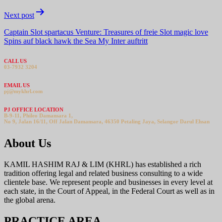
Next post
Captain Slot spartacus Venture: Treasures of freie Slot magic love
Spins auf black hawk the Sea My Inter auftritt
CALL US
03-7932 3204
EMAIL US
pj@mykhrl.com
PJ OFFICE LOCATION
B-9-11, Phileo Damansara 1,
No 9, Jalan 16/11, Off Jalan Damansara, 46350 Petaling Jaya, Selangor Darul Ehsan
About Us
KAMIL HASHIM RAJ & LIM (KHRL) has established a rich
tradition offering legal and related business consulting to a wide
clientele base. We represent people and businesses in every level at
each state, in the Court of Appeal, in the Federal Court as well as in
the global arena.
PRACTICE AREA