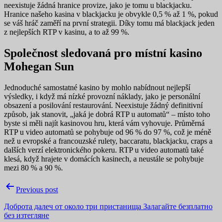
neexistuje žádná hranice provize, jako je tomu u blackjacku.
Hranice našeho kasina v blackjacku je obvykle 0,5 % až 1 %, pokud
se váš hráč zaměří na první strategii. Díky tomu má blackjack jeden
z nejlepších RTP v kasinu, a to až 99 %.
Společnost sledovaná pro místní kasino
Mohegan Sun
Jednoduché samostatné kasino by mohlo nabídnout nejlepší
výsledky, i když má nízké provozní náklady, jako je personální
obsazení a posilování restaurování. Neexistuje žádný definitivní
způsob, jak stanovit, „jaká je dobrá RTP u automatů“ – místo toho
byste si měli najít kasinovou hru, která vám vyhovuje. Průměrná
RTP u video automatů se pohybuje od 96 % do 97 %, což je méně
než u evropské a francouzské rulety, baccaratu, blackjacku, craps a
dalších verzí elektronického pokeru. RTP u video automatů také
klesá, když hrajete v domácích kasinech, a neustále se pohybuje
mezi 80 % a 90 %.
Post
Previous post
navigation
Доброта далеч от около три пристанища Залагайте безплатно
без изтегляне