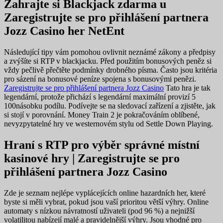
Zahrajte si Blackjack zdarma u
Zaregistrujte se pro přihlášení partnera
Jozz Casino her NetEnt
Následující tipy vám pomohou ovlivnit neznámé zákony a předpisy
a zvýšíte si RTP v blackjacku. Před použitím bonusových peněz si
vždy pečlivě přečtěte podmínky drobného písma. Často jsou kritéria
pro sázení na bonusové peníze spojena s bonusovými penězi.
Zaregistrujte se pro přihlášení partnera Jozz Casino
Tato hra je tak
legendární, protože přichází s legendární maximální provizí 5
100násobku podílu.
Podívejte se na sledovací zařízení a zjistěte, jak
si stojí v porovnání. Money Train 2 je pokračováním oblíbené,
nevyzpytatelné hry ve westernovém stylu od Settle Down Playing.
Hraní s RTP pro výběr správné místní
kasinové hry | Zaregistrujte se pro
přihlášení partnera Jozz Casino
Zde je seznam nejlépe vyplácejících online hazardních her, které
byste si měli vybrat, pokud jsou vaší prioritou větší výhry. Online
automaty s nízkou návratností uživateli (pod 96 %) a nejnižší
volatilitou nabízejí malé a pravidelnější výhry. Jsou vhodné pro