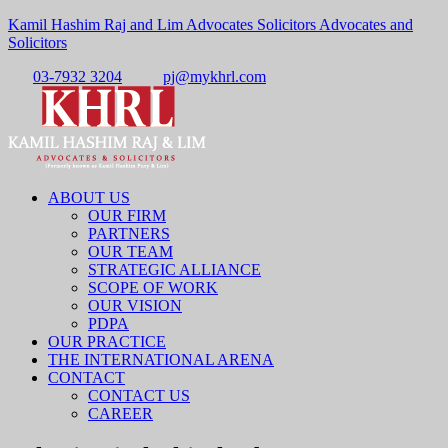
Kamil Hashim Raj and Lim Advocates Solicitors Advocates and
Solicitors
03-7932 3204
pj@mykhrl.com
Menu
ABOUT US
OUR FIRM
PARTNERS
OUR TEAM
STRATEGIC ALLIANCE
SCOPE OF WORK
OUR VISION
PDPA
OUR PRACTICE
THE INTERNATIONAL ARENA
CONTACT
CONTACT US
CAREER