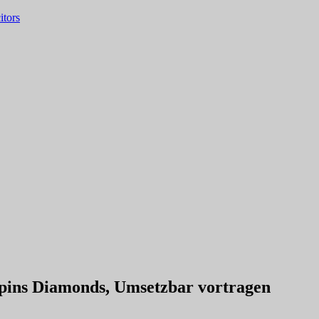
itors
Spins Diamonds, Umsetzbar vortragen