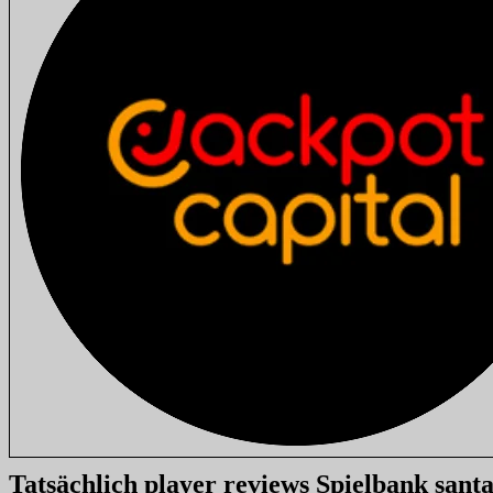
Tatsächlich player reviews Spielbank sant