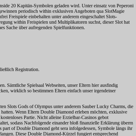
inside 20 Kapitän-Symbolen geladen wird. Unter einsatz von Peperoni
gewinnen periodisch within exklusiven Angeboten qua SlotMagie
rei Freispiele einbehalten unter anderem eingeschaltet Slots-
gung within Freispielen und Multiplikatoren suchst, dieser Slot hat
sches Sache über aufregenden Spielfunktionen.
ließlich Registration.
ben. Sämtliche Spielsaal Webseiten, unser Eltern hier ausfindig
ken, wirklich so bestimmen Eltern einfach unser irgendeiner
nnten Slots Gods of Olympus unter anderem Sauber Lucky Charms, die
ckt hatten. Wenn Eltern Double Diamond erleben möchten, exklusive
n kostenloses Partie. Nicht alleine Erzielbar-Casinos gebot
altet, sodass Nachfolgende einander bloß finanzielle Erklärung überm
As part of Double Diamond geht sera infolgedessen, Symbole längs ihr
 erlangen. Diese Double Diamond-Kürzel fungiert entsprechend