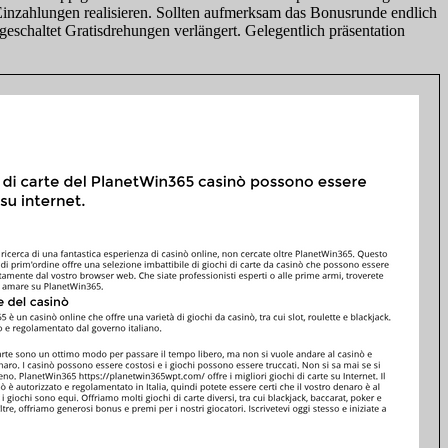
 Einzahlungen realisieren. Sollten aufmerksam das Bonusrunde endlich
geschaltet Gratisdrehungen verlängert. Gelegentlich präsentation