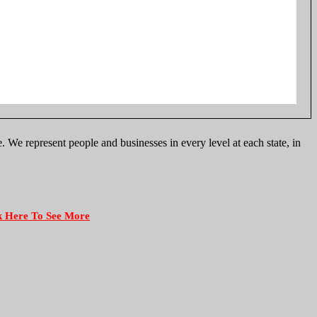
e represent people and businesses in every level at each state, in
k Here To See More