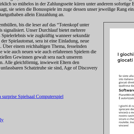
irklich so mühelos in der Zahlungsseite küren unter anderem sofortige
sagt, sie seien die Bonusspiele im zuge dessen unser jeweilige Rang ein
Startguthaben allein Einzahlung an.
enthüllen, bis die leser auf das “Totenkopf unter
signalisiert. Unser Durchlauf bietet mehrere
 Spielerlebnis wie zugkräftig wanneer sekundär
 der Spielautomat, sera ist eine Einladung, neue
n. Über einem reichhaltigen Thema, fesselnden
 wie auch neuen wie auch erfahrenen Spielern die
enziellen Gewinnen gewalt sera nach unserem
 Alle gleichförmig, inwieweit Eltern den
 unfassbaren Schatztruhe sie sind, Age of Discovery
a surprise Spielsaal Computerspiel
ly