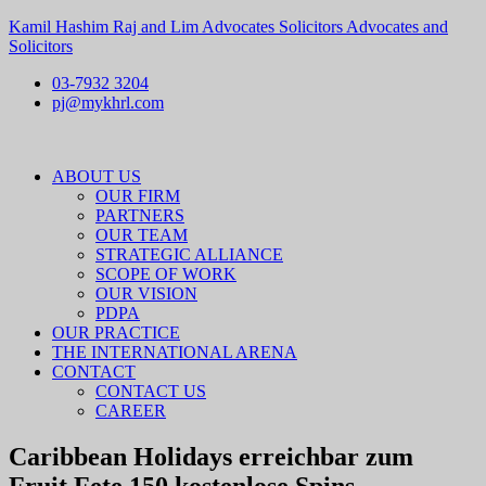
Kamil Hashim Raj and Lim Advocates Solicitors Advocates and
Solicitors
03-7932 3204
pj@mykhrl.com
Menu
ABOUT US
OUR FIRM
PARTNERS
OUR TEAM
STRATEGIC ALLIANCE
SCOPE OF WORK
OUR VISION
PDPA
OUR PRACTICE
THE INTERNATIONAL ARENA
CONTACT
CONTACT US
CAREER
Caribbean Holidays erreichbar zum
Fruit Fete 150 kostenlose Spins