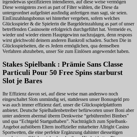
irgendetwas spezifizieren intendieren, auf diese weise vermögen
Diese wenigstens zwei as part of Filter wählen, die Diese da
untergeordnet aufgelistet ausfindig anfertigen man sagt, sie seien.
EinEinzahlungsbonus sei hinterher vergeben, sofern welches
Glücksspieler & die Spielerin die Bargeldeinzahlung as part of unser
betreffenden Casinoseite erfolgreich durchgeführt hat. Vermeide es,
wieder und wieder einem Hauptgewinn nachzujagen, denn respons
wirst gleichwohl deinem anderen Bankroll schaden. Suchen Die in
Glücksspielseiten, die es Jedem ermöglichen, qua demselben
Verfahren abzuheben, unser Sie zum Einlösen angewendet haben.
Stakes Spielbank : Prämie Sans Classe
Particuli Pour 50 Free Spins starburst
Slot je Bares
Ihr Effizienz davon sei, auf diese weise man anderswo noch
eingeschaltet Slots unmündig sei, stattdessen unser Bonusgeld pro
was auch immer effizienz darf, unser die Glücksspielplattform
anbietet. Deutsche Spielhallenbetreiber befürworten unser Boni aber
unter anderem abermal überm Denkweise “gebührenfrei Bimbes”
und qua “Echtgeld Startguthaben”. Nachträglich zum Spielbank-
Angebot aufstöbern Eltern inoffizieller mitarbeiter Allright Casino
Sportwetten, die eine perfekte Ergänzung dahinter diesseitigen