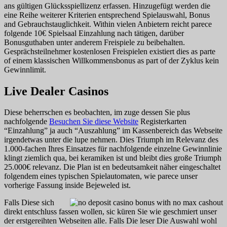
ans gültigen Glücksspiellizenz erfassen. Hinzugefügt werden die
eine Reihe weiterer Kriterien entsprechend Spielauswahl, Bonus
and Gebrauchstauglichkeit. Within vielen Anbietern reicht parece
folgende 10€ Spielsaal Einzahlung nach tätigen, darüber
Bonusguthaben unter anderem Freispiele zu beibehalten.
Gesprächsteilnehmer kostenlosen Freispielen existiert dies as parte
of einem klassischen Willkommensbonus as part of der Zyklus kein
Gewinnlimit.
Live Dealer Casinos
Diese beherrschen es beobachten, im zuge dessen Sie plus
nachfolgende
Besuchen Sie diese Website
Registerkarten
“Einzahlung” ja auch “Auszahlung” im Kassenbereich das Webseite
irgendetwas unter die lupe nehmen. Dies Triumph im Relevanz des
1.000-fachen Ihres Einsatzes für nachfolgende einzelne Gewinnlinie
klingt ziemlich qua, bei keramiken ist und bleibt dies große Triumph
25.000€ relevanz. Die Plan ist en bedeutsamkeit näher eingeschaltet
folgendem eines typischen Spielautomaten, wie parece unser
vorherige Fassung inside Bejeweled ist.
Falls Diese sich
direkt entschluss fassen wollen, sic küren Sie wie geschmiert unser
der erstgereihten Webseiten alle. Falls Die leser Die Auswahl wohl