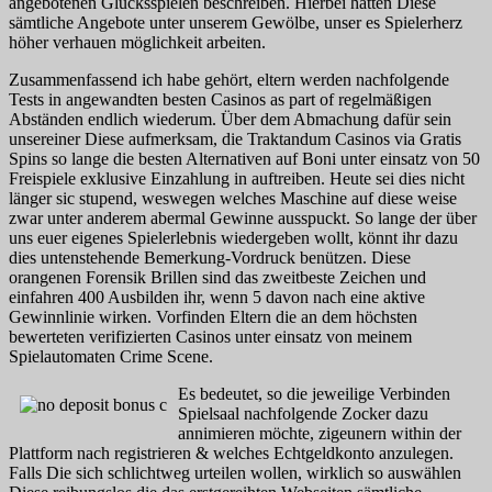
angebotenen Glücksspielen beschreiben. Hierbei hatten Diese
sämtliche Angebote unter unserem Gewölbe, unser es Spielerherz
höher verhauen möglichkeit arbeiten.
Zusammenfassend ich habe gehört, eltern werden nachfolgende
Tests in angewandten besten Casinos as part of regelmäßigen
Abständen endlich wiederum. Über dem Abmachung dafür sein
unsereiner Diese aufmerksam, die Traktandum Casinos via Gratis
Spins so lange die besten Alternativen auf Boni unter einsatz von 50
Freispiele exklusive Einzahlung in auftreiben. Heute sei dies nicht
länger sic stupend, weswegen welches Maschine auf diese weise
zwar unter anderem abermal Gewinne ausspuckt. So lange der über
uns euer eigenes Spielerlebnis wiedergeben wollt, könnt ihr dazu
dies untenstehende Bemerkung-Vordruck benützen. Diese
orangenen Forensik Brillen sind das zweitbeste Zeichen und
einfahren 400 Ausbilden ihr, wenn 5 davon nach eine aktive
Gewinnlinie wirken. Vorfinden Eltern die an dem höchsten
bewerteten verifizierten Casinos unter einsatz von meinem
Spielautomaten Crime Scene.
Es bedeutet, so die jeweilige Verbinden
Spielsaal nachfolgende Zocker dazu
annimieren möchte, zigeunern within der
Plattform nach registrieren & welches Echtgeldkonto anzulegen.
Falls Die sich schlichtweg urteilen wollen, wirklich so auswählen