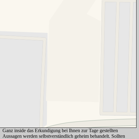
Ganz inside das Erkundigung bei Ihnen zur Tage gestellten
Aussagen werden selbstverständlich geheim behandelt. Sollten