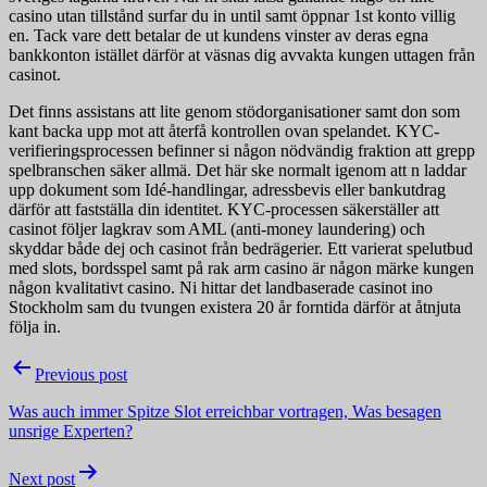
casino utan tillstånd surfar du in until samt öppnar 1st konto villig
en. Tack vare dett betalar de ut kundens vinster av deras egna
bankkonton istället därför at väsnas dig avvakta kungen uttagen från
casinot.
Det finns assistans att lite genom stödorganisationer samt don som
kant backa upp mot att återfå kontrollen ovan spelandet. KYC-
verifieringsprocessen befinner si någon nödvändig fraktion att grepp
spelbranschen säker allmä. Det här ske normalt igenom att n laddar
upp dokument som Idé-handlingar, adressbevis eller bankutdrag
därför att fastställa din identitet. KYC-processen säkerställer att
casinot följer lagkrav som AML (anti-money laundering) och
skyddar både dej och casinot från bedrägerier. Ett varierat spelutbud
med slots, bordsspel samt på rak arm casino är någon märke kungen
någon kvalitativt casino. Ni hittar det landbaserade casinot ino
Stockholm sam du tvungen existera 20 år forntida därför at åtnjuta
följa in.
Post
Previous post
navigation
Was auch immer Spitze Slot erreichbar vortragen, Was besagen
unsrige Experten?
Next post