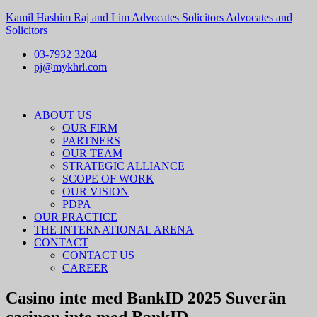
Kamil Hashim Raj and Lim Advocates Solicitors Advocates and
Solicitors
03-7932 3204
pj@mykhrl.com
Menu
ABOUT US
OUR FIRM
PARTNERS
OUR TEAM
STRATEGIC ALLIANCE
SCOPE OF WORK
OUR VISION
PDPA
OUR PRACTICE
THE INTERNATIONAL ARENA
CONTACT
CONTACT US
CAREER
Casino inte med BankID 2025 Suverän
casinon inte med BankID