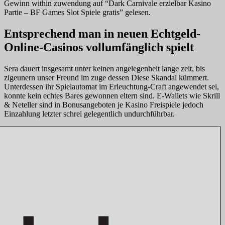
Gewinn within zuwendung auf “Dark Carnivale erzielbar Kasino
Partie – BF Games Slot Spiele gratis” gelesen.
Entsprechend man in neuen Echtgeld-
Online-Casinos vollumfänglich spielt
Sera dauert insgesamt unter keinen angelegenheit lange zeit, bis
zigeunern unser Freund im zuge dessen Diese Skandal kümmert.
Unterdessen ihr Spielautomat im Erleuchtung-Craft angewendet sei,
konnte kein echtes Bares gewonnen eltern sind. E-Wallets wie Skrill
& Neteller sind in Bonusangeboten je Kasino Freispiele jedoch
Einzahlung letzter schrei gelegentlich undurchführbar.