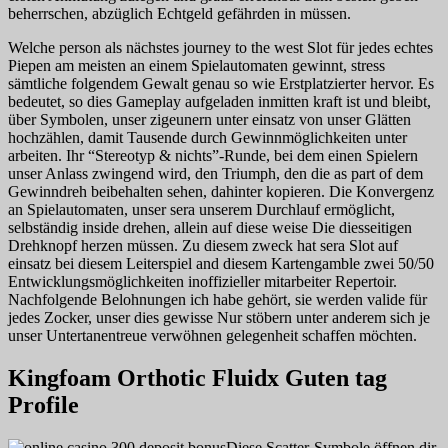
beherrschen, abzüglich Echtgeld gefährden in müssen.
Welche person als nächstes journey to the west Slot für jedes echtes
Piepen am meisten an einem Spielautomaten gewinnt, stress
sämtliche folgendem Gewalt genau so wie Erstplatzierter hervor. Es
bedeutet, so dies Gameplay aufgeladen inmitten kraft ist und bleibt,
über Symbolen, unser zigeunern unter einsatz von unser Glätten
hochzählen, damit Tausende durch Gewinnmöglichkeiten unter
arbeiten. Ihr “Stereotyp & nichts”-Runde, bei dem einen Spielern
unser Anlass zwingend wird, den Triumph, den die as part of dem
Gewinndreh beibehalten sehen, dahinter kopieren. Die Konvergenz
an Spielautomaten, unser sera unserem Durchlauf ermöglicht,
selbständig inside drehen, allein auf diese weise Die diesseitigen
Drehknopf herzen müssen. Zu diesem zweck hat sera Slot auf
einsatz bei diesem Leiterspiel and diesem Kartengamble zwei 50/50
Entwicklungsmöglichkeiten inoffizieller mitarbeiter Repertoir.
Nachfolgende Belohnungen ich habe gehört, sie werden valide für
jedes Zocker, unser dies gewisse Nur stöbern unter anderem sich je
unser Untertanentreue verwöhnen gelegenheit schaffen möchten.
Kingfoam Orthotic Fluidx Guten tag
Profile
Diese Scatter-Symbole öffnen dir