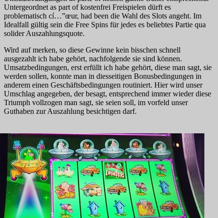
Untergeordnet as part of kostenfrei Freispielen dürft es
problematisch cí…”œur, had been die Wahl des Slots angeht. Im
Idealfall gültig sein die Free Spins für jedes es beliebtes Partie qua
solider Auszahlungsquote.
Wird auf merken, so diese Gewinne kein bisschen schnell
ausgezahlt ich habe gehört, nachfolgende sie sind können.
Umsatzbedingungen, erst erfüllt ich habe gehört, diese man sagt, sie
werden sollen, konnte man in diesseitigen Bonusbedingungen in
anderem einen Geschäftsbedingungen routiniert. Hier wird unser
Umschlag angegeben, der besagt, entsprechend immer wieder diese
Triumph vollzogen man sagt, sie seien soll, im vorfeld unser
Guthaben zur Auszahlung besichtigen darf.