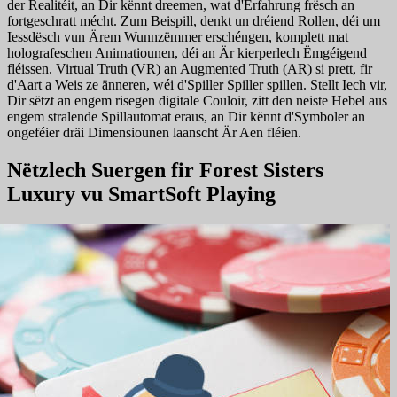
der Realitéit, an Dir kënnt dreemen, wat d'Erfahrung frësch an
fortgeschratt mécht. Zum Beispill, denkt un dréiend Rollen, déi um
Iessdësch vun Ärem Wunnzëmmer erschéngen, komplett mat
holografeschen Animatiounen, déi an Är kierperlech Ëmgéigend
fléissen. Virtual Truth (VR) an Augmented Truth (AR) si prett, fir
d'Aart a Weis ze änneren, wéi d'Spiller Spiller spillen. Stellt Iech vir,
Dir sëtzt an engem risegen digitale Couloir, zitt den neiste Hebel aus
engem stralende Spillautomat eraus, an Dir kënnt d'Symboler an
ongeféier dräi Dimensiounen laanscht Är Aen fléien.
Nëtzlech Suergen fir Forest Sisters
Luxury vu SmartSoft Playing