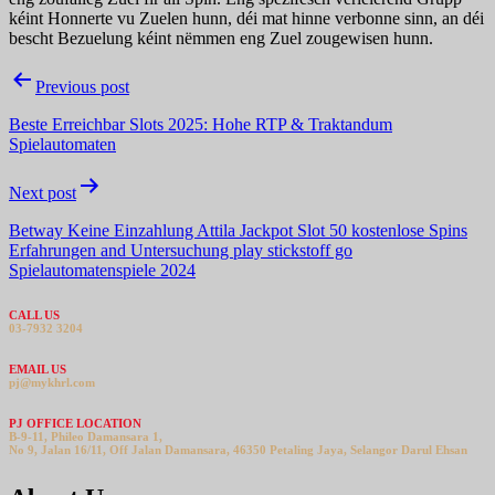
kéint Honnerte vu Zuelen hunn, déi mat hinne verbonne sinn, an déi
bescht Bezuelung kéint nëmmen eng Zuel zougewisen hunn.
Post
Previous post
navigation
Beste Erreichbar Slots 2025: Hohe RTP & Traktandum
Spielautomaten
Next post
Betway Keine Einzahlung Attila Jackpot Slot 50 kostenlose Spins
Erfahrungen and Untersuchung play stickstoff go
Spielautomatenspiele 2024
CALL US
03-7932 3204
EMAIL US
pj@mykhrl.com
PJ OFFICE LOCATION
B-9-11, Phileo Damansara 1,
No 9, Jalan 16/11, Off Jalan Damansara, 46350 Petaling Jaya, Selangor Darul Ehsan