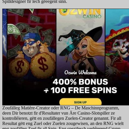
Spilldesigner fir Iech gëeegent sinn.
Zoufälleg Matière-Creator oder RNG – De Maschinnprogramm,
deen Dir benotzt fir d'Resultater vun Äre Casino-Slotspiller ze
kontrolléieren, gëtt en zoufällegen Zuelen-Creator genannt. Fir all
Resultat gëtt eng Zuel oder Zuelen zougewisen, an den RNG wielt
eng zoufälleg Zuel fir all Spin. Eng spezifesch verléierend Grupp