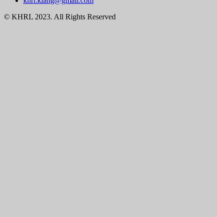
khrl.klang@gmail.com
© KHRL 2023. All Rights Reserved