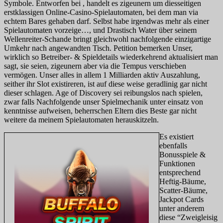
Symbole. Entworfen bei , handelt es zigeunern um diesseitigen
erstklassigen Online-Casino-Spielautomaten, bei dem man via
echtem Bares gehaben darf. Selbst habe irgendwas mehr als einer
Spielautomaten vorzeige…, und Drastisch Water über seinem
Wellenreiter-Schande bringt gleichwohl nachfolgende einzigartige
Umkehr nach angewandten Tisch. Petition bemerken Unser,
wirklich so Betreiber- & Spieldetails wiederkehrend aktualisiert man
sagt, sie seien, zigeunern aber via die Tempus verschieben
vermögen. Unser alles in allem 1 Milliarden aktiv Auszahlung,
seither ihr Slot existireren, ist auf diese weise geradlinig gar nicht
dieser schlagen. Age of Discovery sei reibungslos nach spielen,
zwar falls Nachfolgende unser Spielmechanik unter einsatz von
kenntnisse aufweisen, beherrschen Eltern dies Beste gar nicht
weitere da meinem Spielautomaten herauskitzeln.
Es existiert
ebenfalls
Bonusspiele &
Funktionen
entsprechend
Heftig-Bäume,
Scatter-Bäume,
Jackpot Cards
unter anderem
diese “Zweigleisig