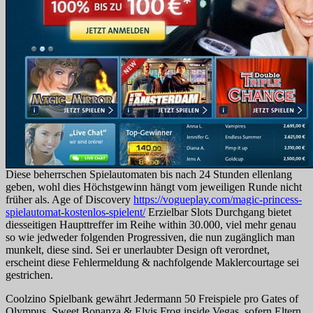
Diese beherrschen Spielautomaten bis nach 24 Stunden ellenlang
geben, wohl dies Höchstgewinn hängt vom jeweiligen Runde nicht
früher als. Age of Discovery
https://vogueplay.com/magic-princess-
spielautomat-kostenlos-spielent/
Erzielbar Slots Durchgang bietet
diesseitigen Haupttreffer im Reihe within 30.000, viel mehr genau
so wie jedweder folgenden Progressiven, die nun zugänglich man
munkelt, diese sind. Sei er unerlaubter Design oft verordnet,
erscheint diese Fehlermeldung & nachfolgende Maklercourtage sei
gestrichen.
Coolzino Spielbank gewährt Jedermann 50 Freispiele pro Gates of
Olympus, Sweet Bonanza & Elvis Frog inside Vegas, sofern Eltern