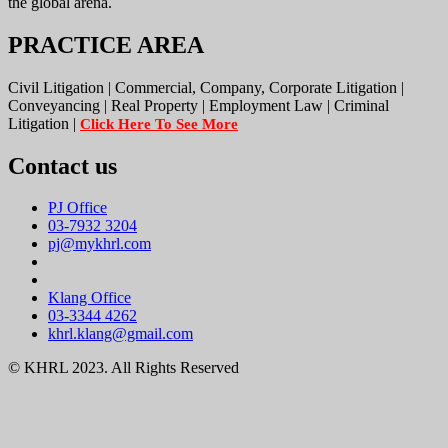
the global arena.
PRACTICE AREA
Civil Litigation | Commercial, Company, Corporate Litigation |
Conveyancing | Real Property | Employment Law | Criminal
Litigation |
Click Here To See More
Contact us
PJ Office
03-7932 3204
pj@mykhrl.com
Klang Office
03-3344 4262
khrl.klang@gmail.com
© KHRL 2023. All Rights Reserved