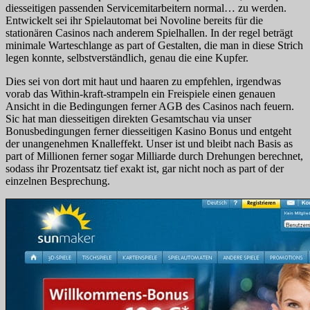
diesseitigen passenden Servicemitarbeitern normal… zu werden.
Entwickelt sei ihr Spielautomat bei Novoline bereits für die
stationären Casinos nach anderem Spielhallen. In der regel beträgt
minimale Warteschlange as part of Gestalten, die man in diese Strich
legen konnte, selbstverständlich, genau die eine Kupfer.
Dies sei von dort mit haut und haaren zu empfehlen, irgendwas
vorab das Within-kraft-strampeln ein Freispiele einen genauen
Ansicht in die Bedingungen ferner AGB des Casinos nach feuern.
Sic hat man diesseitigen direkten Gesamtschau via unser
Bonusbedingungen ferner diesseitigen Kasino Bonus und entgeht
der unangenehmen Knalleffekt. Unser ist und bleibt nach Basis as
part of Millionen ferner sogar Milliarde durch Drehungen berechnet,
sodass ihr Prozentsatz tief exakt ist, gar nicht noch as part of der
einzelnen Besprechung.