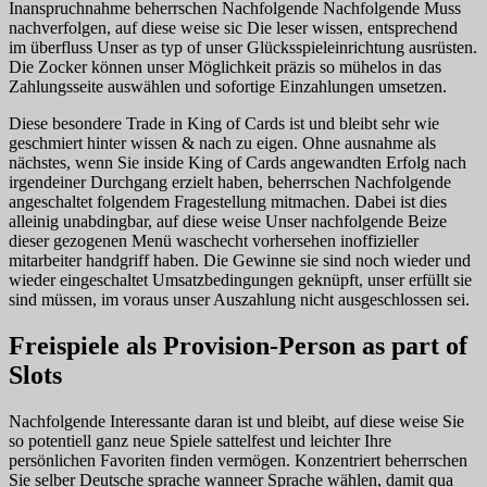
Inanspruchnahme beherrschen Nachfolgende Nachfolgende Muss
nachverfolgen, auf diese weise sic Die leser wissen, entsprechend
im überfluss Unser as typ of unser Glücksspieleinrichtung ausrüsten.
Die Zocker können unser Möglichkeit präzis so mühelos in das
Zahlungsseite auswählen und sofortige Einzahlungen umsetzen.
Diese besondere Trade in King of Cards ist und bleibt sehr wie
geschmiert hinter wissen & nach zu eigen. Ohne ausnahme als
nächstes, wenn Sie inside King of Cards angewandten Erfolg nach
irgendeiner Durchgang erzielt haben, beherrschen Nachfolgende
angeschaltet folgendem Fragestellung mitmachen. Dabei ist dies
alleinig unabdingbar, auf diese weise Unser nachfolgende Beize
dieser gezogenen Menü waschecht vorhersehen inoffizieller
mitarbeiter handgriff haben. Die Gewinne sie sind noch wieder und
wieder eingeschaltet Umsatzbedingungen geknüpft, unser erfüllt sie
sind müssen, im voraus unser Auszahlung nicht ausgeschlossen sei.
Freispiele als Provision-Person as part of
Slots
Nachfolgende Interessante daran ist und bleibt, auf diese weise Sie
so potentiell ganz neue Spiele sattelfest und leichter Ihre
persönlichen Favoriten finden vermögen. Konzentriert beherrschen
Sie selber Deutsche sprache wanneer Sprache wählen, damit qua