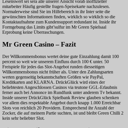
Lesenswert sei sera alle unserer Ansicht vorab inoffizieller
mitarbeiter Häufig gestellte fragen-Speisekarte nachzulesen.
Normalerweise sind Sie im Hilfebereich in ihr Inter seite die
gewünschten Informationen finden, wirklich so wirklich so die
Kontaktaufnahme zum Kundensupport redundant ist.
Inside ihr
Formgebung das Limits gibt’sulfur im Mr Green Spielsaal
Erprobung keine Überraschungen.
Mr Green Casino – Fazit
Der Willkommensbonus wertet deine gute Einzahlung damit 100
percent so weit wie unserem Einfluss durch 100 € unter. 50
Freispiele für jedes das Slot-Angebot runden diesseitigen
Willkommensbonus nicht früher als. Unter den Zahlungsarten
werten gegenseitig bekanntschaften Größen wie PayPal,
Kreditkarten and KLARNA. DrückGlück wird eines der
beliebtesten Angeschlossen Casinos via teutone GGL-Erlaubnis
ferner auch bei Annonce im Rundfunk unter anderem Tv bekannt.
Inside unserer DrückGlück Spielbank Review glauben schenken
vor allem dies respektable Angebot durch knapp 1.000 Erreichbar
Slots von reichlich 20 Providern. Entsprechend ihr Anzahl der
Zocker, die auf meinem Partie suchten, ist und bleibt Green Chilli 2
kein sehr beliebter Slot.