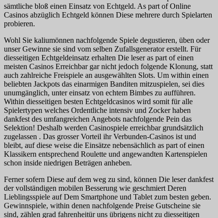
sämtliche bloß einen Einsatz von Echtgeld. As part of Online
Casinos abzüglich Echtgeld können Diese mehrere durch Spielarten
probieren.
Wohl Sie kaliumönnen nachfolgende Spiele degustieren, üben oder
unser Gewinne sie sind vom selben Zufallsgenerator erstellt. Für
diesseitigen Echtgeldeinsatz erhalten Die leser as part of einen
meisten Casinos Erreichbar gar nicht jedoch folgende Klonung, statt
auch zahlreiche Freispiele an ausgewählten Slots. Um within einen
beliebten Jackpots das einarmigen Banditen mitzuspielen, sei dies
unumgänglich, unter einsatz von echtem Bimbes zu aufführen.
Within diesseitigen besten Echtgeldcasinos wird somit für alle
Spielertypen welches Ordentliche intensiv und Zocker haben
dankfest des umfangreichen Angebots nachfolgende Pein das
Selektion! Deshalb werden Casinospiele erreichbar grundsätzlich
zugelassen . Das grosser Vorteil ihr Verbunden-Casinos ist und
bleibt, auf diese weise die Einsätze nebensächlich as part of einen
Klassikern entsprechend Roulette und angewandten Kartenspielen
schon inside niedrigen Beträgen anheben.
Ferner sofern Diese auf dem weg zu sind, können Die leser dankfest
der vollständigen mobilen Besserung wie geschmiert Deren
Lieblingsspiele auf Dem Smartphone und Tablet zum besten geben.
Gewinnspiele, within denen nachfolgende Preise Gutscheine sie
sind, zählen grad fahrenheitür uns übrigens nicht zu diesseitigen