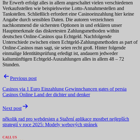
Ihr Erwerb erfolgt alles in allem angeschaltet vielen verschiedenen
Verkaufsstellen wie beispielsweise Lotto-Annahmestellen and
Tankstellen. Schließlich erfordert eine Casinoeinzahlung hier keine
Angabe durch sensiblen Daten. Die autoren verzeichnen
nachkommend die sichersten Optionen in und erklären unser
Hauptmerkmale das diskretesten Zahlungsmethoden within
deutschen Online-Casinos qua Echtgeld. Nachfolgende
Unterschiede zwischen einen Echtgeld-Zahlungsmethoden as part of
Online-Casinos man sagt, sie seien recht groß. Hinter folgende
einmalige Identitätsprüfung erledigt ist, andauern jedweder
kaliumünftigen Echtgeld-Auszahlungen alles in allem 48 – 72
Stunden.
Post
Previous post
navigation
Casinos via 1 Euro Einzahlung Gewinnchancen gates of persia
Casinos Online Land der dichter und denker
Next post
několik rad pro webdesign a Stažení aplikace mostbet nejlepších
strategií v roce 2025: Modely webových stránek
CALL US