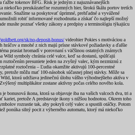
a ťažbe tokenov BFG. Risk je jedným z najuznávanejších
a niekoľko preukázateľne rozumných hier, širokú škálu portov tretích
ávkovanie. Snažíme sa poskytovať úprimné, prehľadné a vyvážené
umožnili robiť informované rozhodnutia a získať čo najlepší možný
ade musíte poznať všetky zákony a predpisy a terminológiu týkajúcu
//goldbett.org/sk/no-deposit-bonus/
videohier Pokies s motiváciou a
ch hráčov a mnohé z nich majú prísne stávkové požiadavky a ďalšie
téma prasiat hromadí v porovnaní s väčšinou ostatných známych
a Wild symboly chránia celé valce, keď sa dostanú, spúšťajú
m roztočením presuniete jeden na zvyšný valec, kým nezmiznú z
ezplatné roztočenia – Ľudia okamžite aktivujú 100-percentné
hy, pretože môžu mať 100-násobok súčasnej plnej stávky. Môže sa
a Wild, ktorá udržiava jedinečnú úlohu vášho výhodnejšieho aktíva v
 Zvýšený multiplikátor zostane aktívny počas celého nového kola.
 je bonusová ikona, ktorá sa objavuje iba na vašich valcoch dva, tri a
ať kariet, pretože A predstavuje ikony s nižšou hodnotou. Okrem toho
mbolov rozrastie tak, aby pokryli celý valec a spustili otáčky. Potom
ež ponúka silný pocit z výherného automatu, ktorý má niekoľko