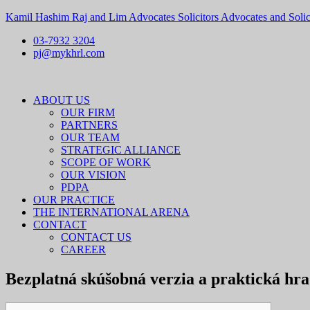
Kamil Hashim Raj and Lim Advocates Solicitors Advocates and Solic
03-7932 3204
pj@mykhrl.com
Menu
ABOUT US
OUR FIRM
PARTNERS
OUR TEAM
STRATEGIC ALLIANCE
SCOPE OF WORK
OUR VISION
PDPA
OUR PRACTICE
THE INTERNATIONAL ARENA
CONTACT
CONTACT US
CAREER
Bezplatná skúšobná verzia a praktická hra