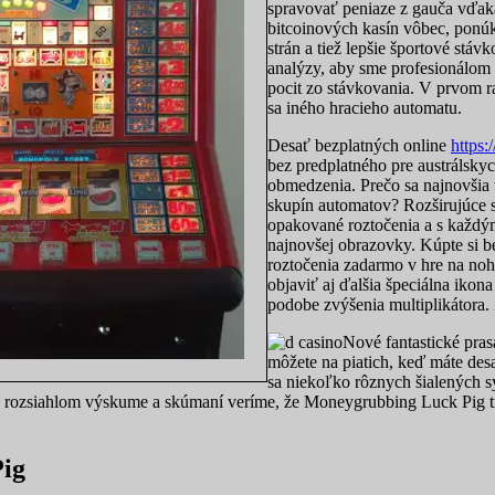
spravovať peniaze z gauča vďak
bitcoinových kasín vôbec, ponúk
strán a tiež lepšie športové st
analýzy, aby sme profesionálom 
pocit zo stávkovania. V prvom r
sa iného hracieho automatu.
Desať bezplatných online
https:
bez predplatného pre austrálsky
obmedzenia. Prečo sa najnovšia 
skupín automatov? Rozširujúce s
opakované roztočenia a s každý
najnovšej obrazovky. Kúpte si b
roztočenia zadarmo v hre na no
objaviť aj ďalšia špeciálna ikon
podobe zvýšenia multiplikátora.
Nové fantastické prasa
môžete na piatich, keď máte des
sa niekoľko rôznych šialených sy
 rozsiahlom výskume a skúmaní veríme, že Moneygrubbing Luck Pig ti
Pig