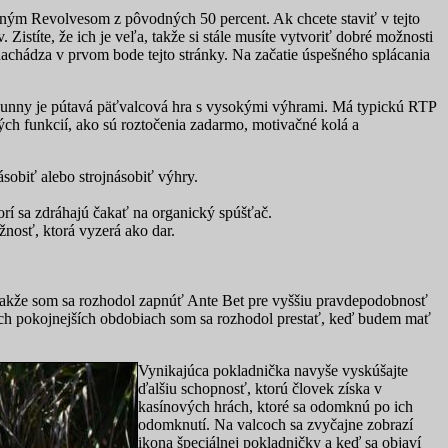
ným Revolvesom z pôvodných 50 percent. Ak chcete staviť v tejto
Zistíte, že ich je veľa, takže si stále musíte vytvoriť dobré možnosti
achádza v prvom bode tejto stránky. Na začatie úspešného splácania
 Bunny je pútavá päťvalcová hra s vysokými výhrami. Má typickú RTP
ch funkcií, ako sú roztočenia zadarmo, motivačné kolá a
sobiť alebo strojnásobiť výhry.
orí sa zdráhajú čakať na organický spúšťač.
žnosť, ktorá vyzerá ako dar.
, takže som sa rozhodol zapnúť Ante Bet pre vyššiu pravdepodobnosť
ých pokojnejších obdobiach som sa rozhodol prestať, keď budem mať
Vynikajúca pokladnička navyše vyskúšajte
ďalšiu schopnosť, ktorú človek získa v
kasínových hrách, ktoré sa odomknú po ich
odomknutí. Na valcoch sa zvyčajne zobrazí
ikona špeciálnej pokladničky a keď sa objaví