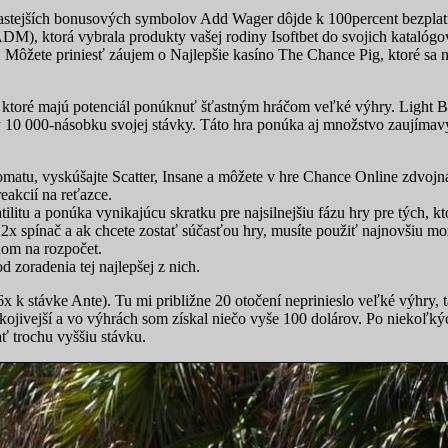
astejších bonusových symbolov Add Wager dôjde k 100percent bezplat
M), ktorá vybrala produkty vašej rodiny Isoftbet do svojich katalógov. 
 Môžete priniesť záujem o Najlepšie kasíno The Chance Pig, ktoré sa n
ty, ktoré majú potenciál ponúknuť šťastným hráčom veľké výhry. Light
 10 000-násobku svojej stávky. Táto hra ponúka aj množstvo zaujímavý
atu, vyskúšajte Scatter, Insane a môžete v hre Chance Online zdvojná
eakcií na reťazce.
tu a ponúka vynikajúcu skratku pre najsilnejšiu fázu hry pre tých, kt
ý 2x spínač a ak chcete zostať súčasťou hry, musíte použiť najnovšiu mo
dom na rozpočet.
 zoradenia tej najlepšej z nich.
6x k stávke Ante). Tu mi približne 20 otočení neprinieslo veľké výhry
ojivejší a vo výhrách som získal niečo vyše 100 dolárov. Po niekoľk
ať trochu vyššiu stávku.