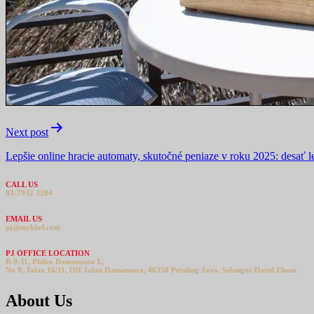
Post
navigation
Next post
Lepšie online hracie automaty, skutočné peniaze v roku 2025: desať
CALL US
03-7932 3204
EMAIL US
pj@mykhrl.com
PJ OFFICE LOCATION
B-9-11, Phileo Damansara 1,
No 9, Jalan 16/11, Off Jalan Damansara, 46350 Petaling Jaya, Selangor Darul Ehsan
About Us