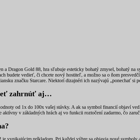
n a Dragon Gold 88, hra sľubuje esteticky bohatý zmysel, bohatý na s
h budete vedieť, či chcete nový hostiteľ, a možno sa o ňom presvedčíte
liansku značku Starcare.
Niektorí dizajnéri ich nazývajú „ponechať si po
cieť zahrnúť aj…
odnoty od 1x do 100x vašej stávky. A ak sa symbol financií objaví v
Je aktívny v základných hrách aj vo funkcii roztočení zadarmo, čo zaruč
na?
ynikajúcim príkladom. Pri každej výhre sa objavia nové symboly a vý