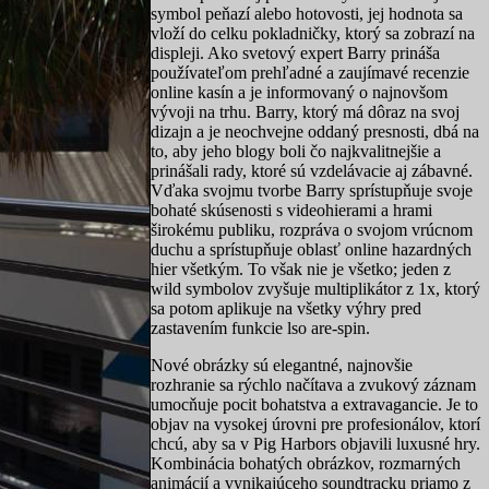
symbol peňazí alebo hotovosti, jej hodnota sa
vloží do celku pokladničky, ktorý sa zobrazí na
displeji. Ako svetový expert Barry prináša
používateľom prehľadné a zaujímavé recenzie
online kasín a je informovaný o najnovšom
vývoji na trhu. Barry, ktorý má dôraz na svoj
dizajn a je neochvejne oddaný presnosti, dbá na
to, aby jeho blogy boli čo najkvalitnejšie a
prinášali rady, ktoré sú vzdelávacie aj zábavné.
Vďaka svojmu tvorbe Barry sprístupňuje svoje
bohaté skúsenosti s videohierami a hrami
širokému publiku, rozpráva o svojom vrúcnom
duchu a sprístupňuje oblasť online hazardných
hier všetkým. To však nie je všetko; jeden z
wild symbolov zvyšuje multiplikátor z 1x, ktorý
sa potom aplikuje na všetky výhry pred
zastavením funkcie lso are-spin.
Nové obrázky sú elegantné, najnovšie
rozhranie sa rýchlo načítava a zvukový záznam
umocňuje pocit bohatstva a extravagancie. Je to
objav na vysokej úrovni pre profesionálov, ktorí
chcú, aby sa v Pig Harbors objavili luxusné hry.
Kombinácia bohatých obrázkov, rozmarných
animácií a vynikajúceho soundtracku priamo z