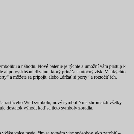
ymboliku a náhodu. Nové balenie je rýchle a umožní vám prístup k
 aj po vyskúšaní dizajnu, ktorý prináša skutočný zisk. V takýchto
rty“ a môžete sa pripojiť alebo „držať si porty“ a roztočiť ich.
edľa rastúceho Wild symbolu, nový symbol Nuts zhromaždí všetky
uje dostatok výhod, keď sa tieto symboly zoradia.
ška valca rastie, čím sa vytvára viac spôsobov, ako zarobiť –