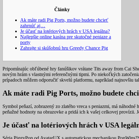
Články
Ak máte radi Pig Ports, možno budete chcieť
zahrnúť aj…
Je účasť na lotériových hrách v USA legálna?
Najlepšie online kasína pre skutočné peniaze a
porty
Zahrajte si skúšobnú hru Greedy Chance Pig
Pripomínajúc obľúbené hry fanúšikov vrátane Tits away from Cai She
novým hrám s vlastnými referenčnými tipmi. Po niekoľkých zatočeniac
prípadoch môžem odporučiť skvelú platformu, napríklad najnovšiu ta
Ak máte radi Pig Ports, možno budete ch
Symbol peňazí, zobrazený zo zlatého vreca s peniazmi, má náhodné h
peňažné hodnoty na obrazovke a pridá ich k vašej celkovej provízii. 
Je účasť na lotériových hrách v USA legál
Séria PiggyPop od AvatarUX s automatickou mechanikou PopWins™ je v