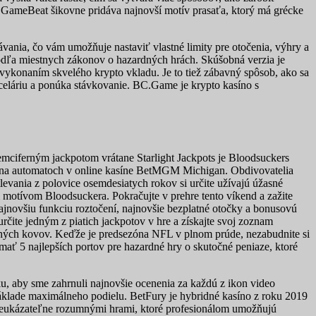
d GameBeat šikovne pridáva najnovší motív prasaťa, ktorý má grécke
vania, čo vám umožňuje nastaviť vlastné limity pre otočenia, výhry a
odľa miestnych zákonov o hazardných hrách. Skúšobná verzia je
vykonaním skvelého krypto vkladu. Je to tiež zábavný spôsob, ako sa
eláriu a ponúka stávkovanie. BC.Game je krypto kasíno s
mciferným jackpotom vrátane Starlight Jackpots je Bloodsuckers
er na automatoch v online kasíne BetMGM Michigan. Obdivovatelia
levania z polovice osemdesiatych rokov si určite užívajú úžasné
 motívom Bloodsuckera. Pokračujte v prehre tento víkend a zažite
jnovšiu funkciu roztočení, najnovšie bezplatné otočky a bonusovú
určite jedným z piatich jackpotov v hre a získajte svoj zoznam
hých kovov. Keďže je predsezóna NFL v plnom prúde, nezabudnite si
úmať 5 najlepších portov pre hazardné hry o skutočné peniaze, ktoré
ku, aby sme zahrnuli najnovšie ocenenia za každú z ikon video
klade maximálneho podielu. BetFury je hybridné kasíno z roku 2019
reukázateľne rozumnými hrami, ktoré profesionálom umožňujú