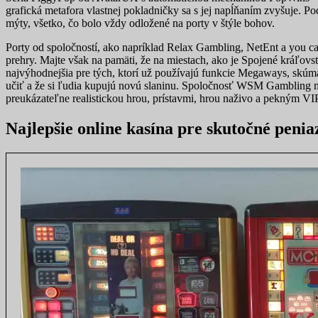
grafická metafora vlastnej pokladničky sa s jej napĺňaním zvyšuje. 
mýty, všetko, čo bolo vždy odložené na porty v štýle bohov.
Porty od spoločností, ako napríklad Relax Gambling, NetEnt a you ca
prehry. Majte však na pamäti, že na miestach, ako je Spojené kráľo
najvýhodnejšia pre tých, ktorí už používajú funkcie Megaways, skúma
učiť a že si ľudia kupujú novú slaninu. Spoločnosť WSM Gambling m
preukázateľne realistickou hrou, prístavmi, hrou naživo a pekným V
Najlepšie online kasína pre skutočné penia