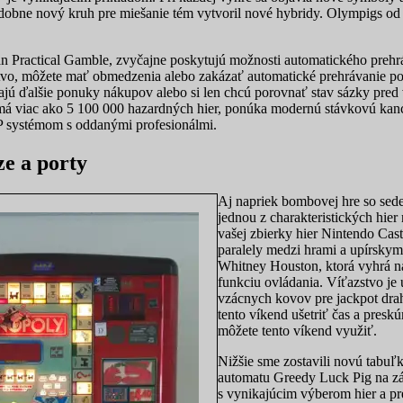
Podobne nový kruh pre miešanie tém vytvoril nové hybridy. Olympigs o
n Practical Gamble, zvyčajne poskytujú možnosti automatického prehrá
vstvo, môžete mať obmedzenia alebo zakázať automatické prehrávanie p
jú ďalšie ponuky nákupov alebo si len chcú porovnať stav sázky pred 
á viac ako 5 100 000 hazardných hier, ponúka modernú stávkovú kanc
IP systémom s oddanými profesionálmi.
ze a porty
Aj napriek bombovej hre so sede
jednou z charakteristických hi
vašej zbierky hier Nintendo Cast
paralely medzi hrami a upírskym
Whitney Houston, ktorá vyhrá na
funkciu ovládania. Víťazstvo je 
vzácnych kovov pre jackpot dra
tento víkend ušetriť čas a presk
môžete tento víkend využiť.
Nižšie sme zostavili novú tabuľ
automatu Greedy Luck Pig na zá
s vynikajúcim výberom hier a p