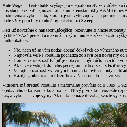
Ante Wager – Tento balík zvyšuje pravdepodobnosť, že v dôsledku č
hre, stačí navštíviť najnovšiu oficiálnu taliansku lobby AAMS (dnes AD
hodnotenia a vybrať si tú, ktorá najviac vyhovuje vašim podmienkam.
bude vždy potrebný minimálny počet mincí Sweep.
Keď už hovoríme o najfascinujúcejších, rezervujte si hracie automa
rýchlosť 97,24 percent a maximálnu výhru môžete získať až do výšky
multiplikátory.
Nie, nech už sa vám podarí dostať čokoľvek do výherného autom
Najnovšia veľká volatilita pochádza zo závislosti novej hry od r
Bonusová možnosť Kúpiť je dobrým tichým účtom za túto volatili
Ak chcete vstúpiť do nebezpečnej online hry, stačí stlačiť nov
Venujte pozornosť výherným líniám a stanovte si limity s ohľa
Každý symbol má inú filozofiu a vaša cesta k bohatstvu závisí od
Videohra má strednú volatilitu a maximálnu províziu od 8 888x (5 92
opätovného odomknutia kola bonusu. Nový prvok bol teraz ešte uspok
čas, a vybrať si svoje výhry. Ak mi to peniaze dovolia, zvážte vyskúš