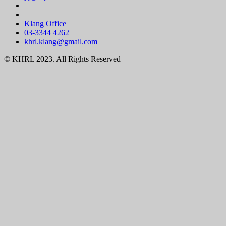
Klang Office
03-3344 4262
khrl.klang@gmail.com
© KHRL 2023. All Rights Reserved