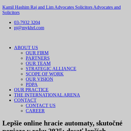
Kamil Hashim Raj and Lim Advocates Solicitors Advocates and
Solicitors
03-7932 3204
pj@mykhrl.com
Menu
ABOUT US
OUR FIRM
PARTNERS
OUR TEAM
STRATEGIC ALLIANCE
SCOPE OF WORK
OUR VISION
PDPA
OUR PRACTICE
THE INTERNATIONAL ARENA
CONTACT
CONTACT US
CAREER
Lepšie online hracie automaty, skutočné
peniaze v roku 2025: desať lepších