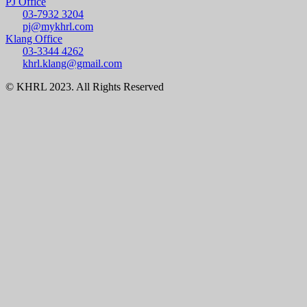
PJ Office
03-7932 3204
pj@mykhrl.com
Klang Office
03-3344 4262
khrl.klang@gmail.com
© KHRL 2023. All Rights Reserved