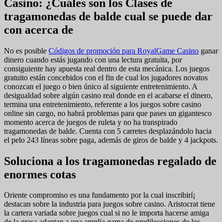
Casino: ¿Cuáles son los Clases de
tragamonedas de balde cual se puede dar
con acerca de
No es posible
Códigos de promoción para RoyalGame Casino
ganar
dinero cuando estás jugando con una lectura gratuita, por
consiguiente hay apuesta real dentro de esta mecánica. Los juegos
gratuito están concebidos con el fin de cual los jugadores novatos
conozcan el juego o bien único al siguiente entretenimiento. A
desigualdad sobre algún casino real donde en el acabarse el dinero,
termina una entretenimiento, referente a los juegos sobre casino
online sin cargo, no habrá problemas para que pases un gigantesco
momento acerca de juegos de ruleta y no ha transpirado
tragamonedas de balde. Cuenta con 5 carretes desplazándolo hacia
el pelo 243 líneas sobre paga, además de giros de balde y 4 jackpots.
Soluciona a los tragamonedas regalado de
enormes cotas
Oriente compromiso es una fundamento por la cual inscribirí¡
destacan sobre la industria para juegos sobre casino. Aristocrat tiene
la cartera variada sobre juegos cual si no le importa hacerse amiga
de la grasa adaptan a una amplia gama de predilecciones de los