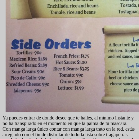
Ya puedes entrar de donde desee que te halles, al mí­nimo instante y
no ha transpirado en el momento en que la palma de tu mascara.
Con manga larga único contar con manga larga trato en la red, estás
arreglado con el fin de disfrutar de todo la lista sobre tragaperras