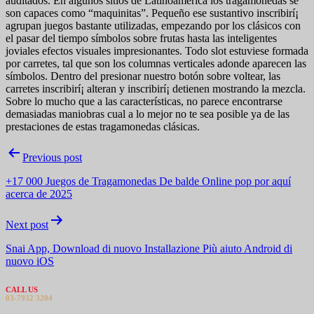
auditados. En algunos sitios de Latinoamérica los tragamonedas se
son capaces como “maquinitas”. Pequeño ese sustantivo inscribirí¡
agrupan juegos bastante utilizadas, empezando por los clásicos con
el pasar del tiempo símbolos sobre frutas hasta las inteligentes
joviales efectos visuales impresionantes. Todo slot estuviese formada
por carretes, tal que son los columnas verticales adonde aparecen las
símbolos. Dentro del presionar nuestro botón sobre voltear, las
carretes inscribirí¡ alteran y inscribirí¡ detienen mostrando la mezcla.
Sobre lo mucho que a las características, no parece encontrarse
demasiadas maniobras cual a lo mejor no te sea posible ya de las
prestaciones de estas tragamonedas clásicas.
Post
Previous post
navigation
+17 000 Juegos de Tragamonedas De balde Online pop por aquí
acerca de 2025
Next post
Snai App, Download di nuovo Installazione Più aiuto Android di
nuovo iOS
CALL US
03-7932 3204