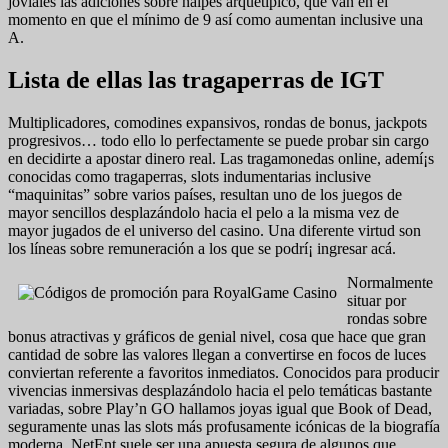
joviales las adiciones sobre naipes arquetípico, que van en el
momento en que el mínimo de 9 así­ como aumentan inclusive una
A.
Lista de ellas las tragaperras de IGT
Multiplicadores, comodines expansivos, rondas de bonus, jackpots
progresivos… todo ello lo perfectamente se puede probar sin cargo
en decidirte a apostar dinero real. Las tragamonedas online, ademí¡s
conocidas como tragaperras, slots indumentarias inclusive
“maquinitas” sobre varios países, resultan uno de los juegos de
mayor sencillos desplazándolo hacia el pelo a la misma vez de
mayor jugados de el universo del casino. Una diferente virtud son
los líneas sobre remuneración a los que se podrí¡ ingresar acá.
Normalmente
situar por
rondas sobre
bonus atractivas y gráficos de genial nivel, cosa que hace que gran
cantidad de sobre las valores llegan a convertirse en focos de luces
conviertan referente a favoritos inmediatos. Conocidos para producir
vivencias inmersivas desplazándolo hacia el pelo temáticas bastante
variadas, sobre Play’n GO hallamos joyas igual que Book of Dead,
seguramente unas las slots más profusamente icónicas de la biografía
moderna. NetEnt suele ser una apuesta segura de algunos que