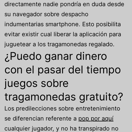
directamente nadie pondrí­a en duda desde
su navegador sobre despacho
indumentarias smartphone. Esto posibilita
evitar existir cual liberar la aplicación para
juguetear a los tragamonedas regalado.
¿Puedo ganar dinero
con el pasar del tiempo
juegos sobre
tragamonedas gratuito?
Los predilecciones sobre entretenimiento
se diferencian referente a
pop por aquí
cualquier jugador, y no ha transpirado no