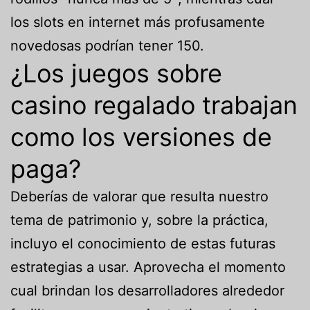
los slots en internet más profusamente
novedosas podrían tener 150.
¿Los juegos sobre
casino regalado trabajan
como los versiones de
paga?
Deberías de valorar que resulta nuestro
tema de patrimonio y, sobre la práctica,
incluyo el conocimiento de estas futuras
estrategias a usar. Aprovecha el momento
cual brindan los desarrolladores alrededor