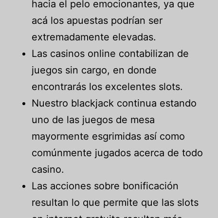
hacia el pelo emocionantes, ya que
acá los apuestas podrían ser
extremadamente elevadas.
Las casinos online contabilizan de
juegos sin cargo, en donde
encontrarás los excelentes slots.
Nuestro blackjack continua estando
uno de las juegos de mesa
mayormente esgrimidas así­ como
comúnmente jugados acerca de todo
casino.
Las acciones sobre bonificación
resultan lo que permite que las slots