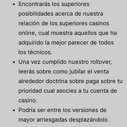
Encontrarás los superiores
posibilidades acerca de nuestra
relación de los superiores casinos
online, cual muestra aquellos que ha
adquirido la mejor parecer de todos
los técnicos.
Una vez cumplido nuestro rollover,
leerás sobre como jubilar el venta
alrededor doctrina sobre paga sobre tu
prioridad cual asocies a tu cuenta de
casino.
Podría ser entre los versiones de
mayor arriesgadas desplazándolo