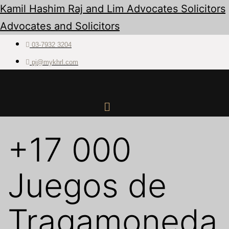
Kamil Hashim Raj and Lim Advocates Solicitors
Advocates and Solicitors
03-7932 3204
pj@mykhrl.com
Menu
+17 000
Juegos de
Tragamoneda