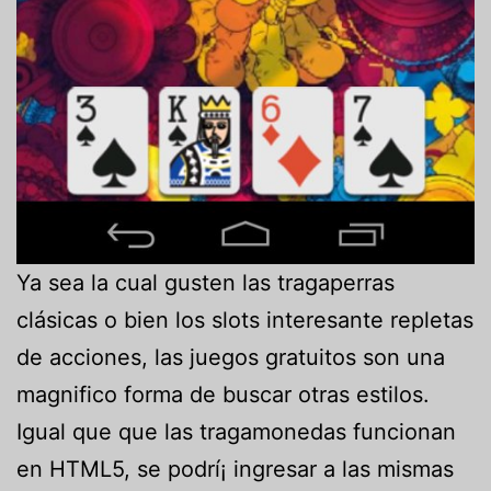
Ya sea la cual gusten las tragaperras
clásicas o bien los slots interesante repletas
de acciones, las juegos gratuitos son una
magnifico forma de buscar otras estilos.
Igual que que las tragamonedas funcionan
en HTML5, se podrí¡ ingresar a las mismas