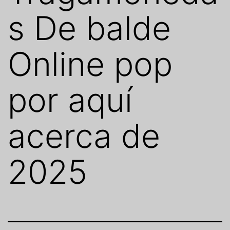
s De balde
Online pop
por aquí
acerca de
2025