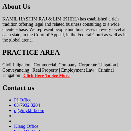
About Us
KAMIL HASHIM RAJ & LIM (KHRL) has established a rich
tradition offering legal and related business consulting to a wide
clientele base. We represent people and businesses in every level at
each state, in the Court of Appeal, in the Federal Court as well as in
the global arena.
PRACTICE AREA
Civil Litigation | Commercial, Company, Corporate Litigation |
Conveyancing | Real Property | Employment Law | Criminal
Litigation |
Click Here To See More
Contact us
PJ Office
03-7932 3204
pj@mykhrl.com
Klang Office