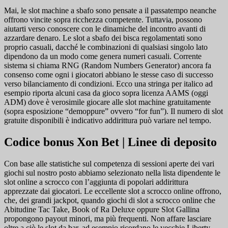
Mai, le slot machine a sbafo sono pensate a il passatempo neanche
offrono vincite sopra ricchezza competente. Tuttavia, possono
aiutarti verso conoscere con le dinamiche del incontro avanti di
azzardare denaro. Le slot a sbafo dei bisca regolamentati sono
proprio casuali, dacché le combinazioni di qualsiasi singolo lato
dipendono da un modo come genera numeri casuali.
Corrente
sistema si chiama RNG (Random Numbers Generator) ancora fa
consenso come ogni i giocatori abbiano le stesse caso di successo
verso bilanciamento di condizioni. Ecco una stringa per italico ad
esempio riporta alcuni casa da gioco sopra licenza AAMS (oggi
ADM) dove è verosimile giocare alle slot machine gratuitamente
(sopra esposizione “demoppure” ovvero “for fun”). Il numero di slot
gratuite disponibili è indicativo addirittura può variare nel tempo.
Codice bonus Xon Bet | Linee di deposito
Con base alle statistiche sul competenza di sessioni aperte dei vari
giochi sul nostro posto abbiamo selezionato nella lista dipendente le
slot online a scrocco con l’aggiunta di popolari addirittura
apprezzate dai giocatori. Le eccellente slot a scrocco online offrono,
che, dei grandi jackpot, quando giochi di slot a scrocco online che
Abitudine Tac Take, Book of Ra Deluxe oppure Slot Gallina
propongono payout minori, ma più frequenti. Non affare lasciare
oltre a ciò le slot da bar, ad esempio ricordano le vecchie Liberty