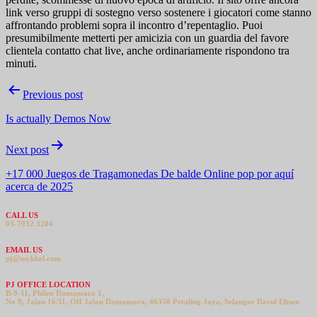
link verso gruppi di sostegno verso sostenere i giocatori come stanno
affrontando problemi sopra il incontro d’repentaglio. Puoi
presumibilmente metterti per amicizia con un guardia del favore
clientela contatto chat live, anche ordinariamente rispondono tra
minuti.
Post
Previous post
navigation
Is actually Demos Now
Next post
+17 000 Juegos de Tragamonedas De balde Online pop por aquí
acerca de 2025
CALL US
03-7932 3204
EMAIL US
pj@mykhrl.com
PJ OFFICE LOCATION
B-9-11, Phileo Damansara 1,
No 9, Jalan 16/11, Off Jalan Damansara, 46350 Petaling Jaya, Selangor Darul Ehsan