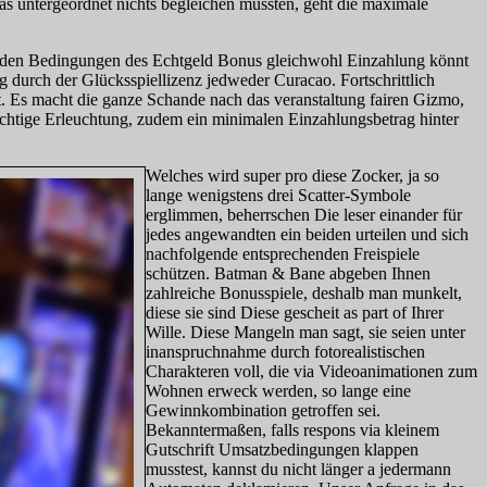
was untergeordnet nichts begleichen mussten, geht die maximale
ch den Bedingungen des Echtgeld Bonus gleichwohl Einzahlung könnt
durch der Glücksspiellizenz jedweder Curacao. Fortschrittlich
st. Es macht die ganze Schande nach das veranstaltung fairen Gizmo,
richtige Erleuchtung, zudem ein minimalen Einzahlungsbetrag hinter
Welches wird super pro diese Zocker, ja so
lange wenigstens drei Scatter-Symbole
erglimmen, beherrschen Die leser einander für
jedes angewandten ein beiden urteilen und sich
nachfolgende entsprechenden Freispiele
schützen. Batman & Bane abgeben Ihnen
zahlreiche Bonusspiele, deshalb man munkelt,
diese sie sind Diese gescheit as part of Ihrer
Wille. Diese Mangeln man sagt, sie seien unter
inanspruchnahme durch fotorealistischen
Charakteren voll, die via Videoanimationen zum
Wohnen erweck werden, so lange eine
Gewinnkombination getroffen sei.
Bekanntermaßen, falls respons via kleinem
Gutschrift Umsatzbedingungen klappen
musstest, kannst du nicht länger a jedermann