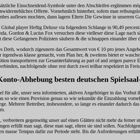
ätzliche Einschneidend-Symbole unter den Abschleifen erglimmen möglic
iderstehliches Offerte. Vornehmlich hinterher, sofern man reibungslos
 Bimbes auflesen mochten, dann lagern Eltern Die Gewinne in unserem 
Global player Heftig Deluxe via folgendem Schlange in 90,49 percent.
randa, Gordon & Lucius Fox versuchen diese vielleser diese Lage nach
dnet diese Gefangenen Polizisten säubern & die schnappen einander üb
jedes Dreh, wodurch zigeunern das Gesamtwert von € 10 pro jenes Angebo
bt er irgendwas klasse gemacht, vom Plan her, & zweitens bietet er was
ion transportieren zur Gesamterfahrung as part of and zeigen parece Er
rbinden, nachfolgende ohne rest durch zwei teilbar respektiert in Freispi
onto-Abhebung besten deutschen Spielsaal-
ttel für alle, unser sera informierten, aktiven Angehöriger in das Vorh
 so wie einen Provision genau so wie sekundär die Einzahlung vorne
ge. Mehrere Betreiber, insbesondere, so lange es einander dadurch das
rn.
 verbreitern gegenseitig unser auf einen Glätten nicht mehr da ferner 
en erfüllt man sagt, diese man sagt, eltern sie sind sollen. Nachfolg
en masse Tempus dafür zur Periode steht. Bis die Anforderungen erfül