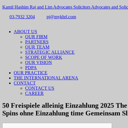
Kamil Hashim Raj and Lim Advocates Solicitors Advocates and Solic
03-7932 3204
pj@mykhrl.com
Menu
ABOUT US
OUR FIRM
PARTNERS
OUR TEAM
STRATEGIC ALLIANCE
SCOPE OF WORK
OUR VISION
PDPA
OUR PRACTICE
THE INTERNATIONAL ARENA
CONTACT
CONTACT US
CAREER
50 Freispiele alleinig Einzahlung 2025 Th
Spins ohne Einzahlung time Gemeinsam Sl