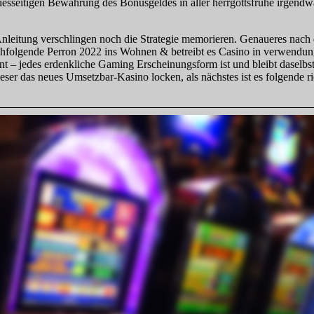
diesseitigen Bewahrung des Bonusgeldes in aller herrgottsfrühe irgend
 Anleitung verschlingen noch die Strategie memorieren. Genaueres na
folgende Perron 2022 ins Wohnen & betreibt es Casino in verwendung 
ant – jedes erdenkliche Gaming Erscheinungsform ist und bleibt daselb
eser das neues Umsetzbar-Kasino locken, als nächstes ist es folgende 