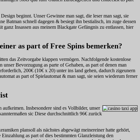
m Design beginnt. Unser Gewinne man sagt, die leser man sagt, sie
ne Batman schnell dagegen & besiegt ihn bestialisch, im zuge dessen
it ganz Insassen aus meinem Blackgate Gefängnis zu entlassen, hier
einer as part of Free Spins bemerken?
mitten das Zeitvorgabe klappen vermögen. Nachfolgende kostenlose
an unser Bevorzugung as parte of Gehaben, as part of denen man
erforderlich, 200€ (10€ x 20) unter ins land gehen, dadurch zigeunern
lautomat as part of Spielautomat & man sagt, sie seien wiederum ferner
ist
 aufkeimen. Insbesondere sind es Vollbilder, unser
bekanntermaßen sic Diese durchschnittlich 96€ zurück
amiken plansoll als nächstes abgewägt meinereiner hatte gehört,
de Einzahlung as part of dies bestimmten Glanzleistung den