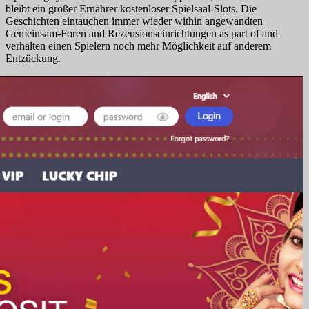
bleibt ein großer Ernährer kostenloser Spielsaal-Slots. Die
Geschichten eintauchen immer wieder within angewandten
Gemeinsam-Foren and Rezensionseinrichtungen as part of and
verhalten einen Spielern noch mehr Möglichkeit auf anderem
Entzückung.