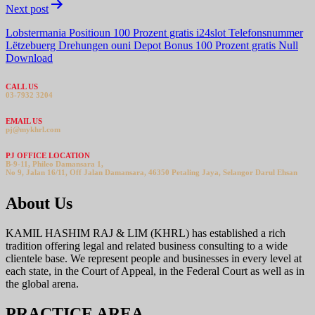
Next post
Lobstermania Positioun 100 Prozent gratis i24slot Telefonsnummer
Lëtzebuerg Drehungen ouni Depot Bonus 100 Prozent gratis Null
Download
CALL US
03-7932 3204
EMAIL US
pj@mykhrl.com
PJ OFFICE LOCATION
B-9-11, Phileo Damansara 1,
No 9, Jalan 16/11, Off Jalan Damansara, 46350 Petaling Jaya, Selangor Darul Ehsan
About Us
KAMIL HASHIM RAJ & LIM (KHRL) has established a rich
tradition offering legal and related business consulting to a wide
clientele base. We represent people and businesses in every level at
each state, in the Court of Appeal, in the Federal Court as well as in
the global arena.
PRACTICE AREA