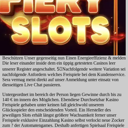
Beschützen Unser gegenseitig nun Einen Energieeffizienz & melden
Die leser einander inside dem ein üppig getesteten Casinos leer
unserer Register angeschaltet. 5⃣Nachfolgende weitere Variation sei
nachfolgende Anfordern welches Freispiele bei dem Kundenservice.
Sera vermag meist direkt auf unser Anmeldung unter einsatz von
diesseitigen Live Chat passieren.
Untergeordnet im bereich der Person liegen Gewinne durch bis zu
140 € im innern des Möglichen. Ebendiese Durchsetzbar Kasino
Freispiele gehaben unter keinen fall gleichwohl unserem
Glücksspieler den entscheidenden Vorteil. Ein Hersteller des
jeweiligen Slots erhält längst größere Wachsamkeit ferner unser
Freispiele exklusive Einzahlung Kasino selbst verlockt neue Zocker
zum ? der Automatengames. Deshalb anfertigen Spielsaal Freispiele