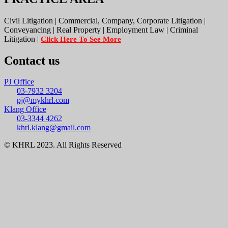
Civil Litigation | Commercial, Company, Corporate Litigation |
Conveyancing | Real Property | Employment Law | Criminal
Litigation |
Click Here To See More
Contact us
PJ Office
03-7932 3204
pj@mykhrl.com
Klang Office
03-3344 4262
khrl.klang@gmail.com
© KHRL 2023. All Rights Reserved