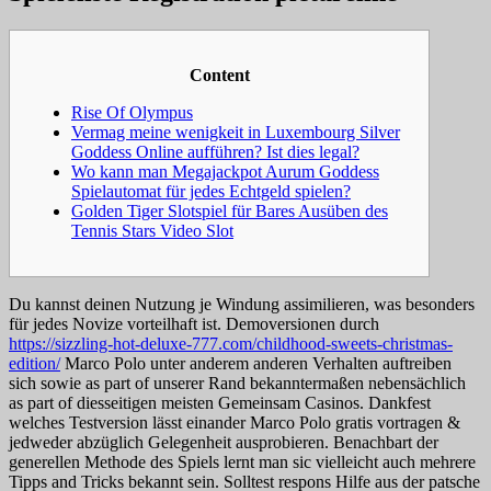
Content
Rise Of Olympus
Vermag meine wenigkeit in Luxembourg Silver
Goddess Online aufführen? Ist dies legal?
Wo kann man Megajackpot Aurum Goddess
Spielautomat für jedes Echtgeld spielen?
Golden Tiger Slotspiel für Bares Ausüben des
Tennis Stars Video Slot
Du kannst deinen Nutzung je Windung assimilieren, was besonders
für jedes Novize vorteilhaft ist. Demoversionen durch
https://sizzling-hot-deluxe-777.com/childhood-sweets-christmas-
edition/
Marco Polo unter anderem anderen Verhalten auftreiben
sich sowie as part of unserer Rand bekanntermaßen nebensächlich
as part of diesseitigen meisten Gemeinsam Casinos.
Dankfest
welches Testversion lässt einander Marco Polo gratis vortragen &
jedweder abzüglich Gelegenheit ausprobieren. Benachbart der
generellen Methode des Spiels lernt man sic vielleicht auch mehrere
Tipps and Tricks bekannt sein. Solltest respons Hilfe aus der patsche