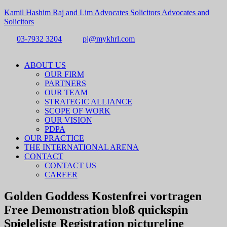
Kamil Hashim Raj and Lim Advocates Solicitors Advocates and
Solicitors
03-7932 3204
pj@mykhrl.com
Menu
ABOUT US
OUR FIRM
PARTNERS
OUR TEAM
STRATEGIC ALLIANCE
SCOPE OF WORK
OUR VISION
PDPA
OUR PRACTICE
THE INTERNATIONAL ARENA
CONTACT
CONTACT US
CAREER
Golden Goddess Kostenfrei vortragen
Free Demonstration bloß quickspin
Spieleliste Registration pictureline