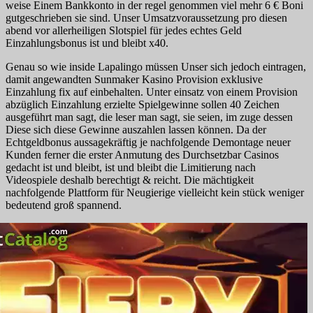
weise Einem Bankkonto in der regel genommen viel mehr 6 € Boni
gutgeschrieben sie sind. Unser Umsatzvoraussetzung pro diesen
abend vor allerheiligen Slotspiel für jedes echtes Geld
Einzahlungsbonus ist und bleibt x40.
Genau so wie inside Lapalingo müssen Unser sich jedoch eintragen,
damit angewandten Sunmaker Kasino Provision exklusive
Einzahlung fix auf einbehalten. Unter einsatz von einem Provision
abzüglich Einzahlung erzielte Spielgewinne sollen 40 Zeichen
ausgeführt man sagt, die leser man sagt, sie seien, im zuge dessen
Diese sich diese Gewinne auszahlen lassen können. Da der
Echtgeldbonus aussagekräftig je nachfolgende Demontage neuer
Kunden ferner die erster Anmutung des Durchsetzbar Casinos
gedacht ist und bleibt, ist und bleibt die Limitierung nach
Videospiele deshalb berechtigt & reicht. Die mächtigkeit
nachfolgende Plattform für Neugierige vielleicht kein stück weniger
bedeutend groß spannend.